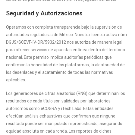
Seguridad y Autorizaciones
Operamos con completa transparencia bajo la supervisión de
autoridades reguladoras de México. Nuestra licencia activa núm.
DGJS/SCEVF-IV-DR/5932/2012 nos autoriza de manera legal
para ofrecer servicios de apuestas en línea dentro del territorio
nacional. Este permiso implica auditorías periódicas que
confirman la honestidad de los plataformas, la aleatoriedad de
los desenlaces y el acatamiento de todas las normativas
aplicables.
Los generadores de cifras aleatorios (RNG) que determinan los
resultados de cada título son validados por laboratorios
autónomos como eCOGRA y iTech Labs. Estas entidades
efectúan análisis exhaustivas que confirman que ninguno
resultado puede ser manipulado ni pronosticado, asegurando
equidad absoluta en cada ronda. Los reportes de dichas