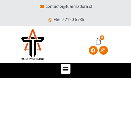
contacto@tuarmadura.cl
+56 9 2120 5735