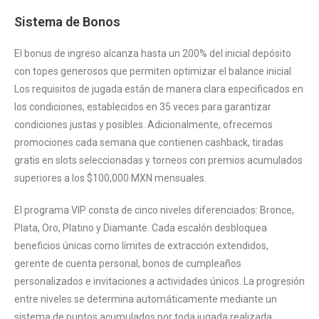
Sistema de Bonos
El bonus de ingreso alcanza hasta un 200% del inicial depósito
con topes generosos que permiten optimizar el balance inicial.
Los requisitos de jugada están de manera clara especificados en
los condiciones, establecidos en 35 veces para garantizar
condiciones justas y posibles. Adicionalmente, ofrecemos
promociones cada semana que contienen cashback, tiradas
gratis en slots seleccionadas y torneos con premios acumulados
superiores a los $100,000 MXN mensuales.
El programa VIP consta de cinco niveles diferenciados: Bronce,
Plata, Oro, Platino y Diamante. Cada escalón desbloquea
beneficios únicas como límites de extracción extendidos,
gerente de cuenta personal, bonos de cumpleaños
personalizados e invitaciones a actividades únicos. La progresión
entre niveles se determina automáticamente mediante un
sistema de puntos acumulados por toda jugada realizada.