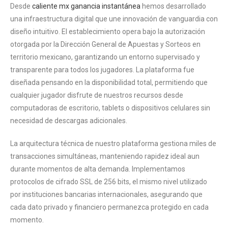
Desde
caliente mx ganancia instantánea
hemos desarrollado
una infraestructura digital que une innovación de vanguardia con
diseño intuitivo. El establecimiento opera bajo la autorización
otorgada por la Dirección General de Apuestas y Sorteos en
territorio mexicano, garantizando un entorno supervisado y
transparente para todos los jugadores. La plataforma fue
diseñada pensando en la disponibilidad total, permitiendo que
cualquier jugador disfrute de nuestros recursos desde
computadoras de escritorio, tablets o dispositivos celulares sin
necesidad de descargas adicionales.
La arquitectura técnica de nuestro plataforma gestiona miles de
transacciones simultáneas, manteniendo rapidez ideal aun
durante momentos de alta demanda. Implementamos
protocolos de cifrado SSL de 256 bits, el mismo nivel utilizado
por instituciones bancarias internacionales, asegurando que
cada dato privado y financiero permanezca protegido en cada
momento.