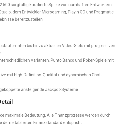
.500 sorgfältig kuratierte Spiele von namhaften Entwicklern.
Studio, dem Entwickler Microgaming, Play’n GO und Pragmatic
ebnisse bereitzustellen.
stautomaten bis hinzu aktuellen Video-Slots mit progressiven
n
unterschiedlichen Varianten, Punto Banco und Poker-Spiele mit
Live mit High-Definition-Qualität und dynamischen Chat-
gekoppelte ansteigende Jackpot-Systeme
etail
ance maximale Bedeutung. Alle Finanzprozesse werden durch
e dem etablierten Finanzstandard entspricht.