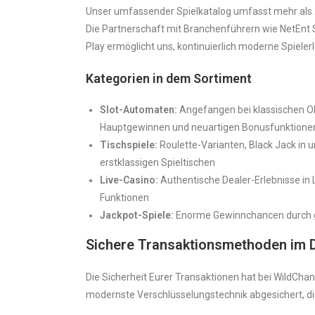
Unser umfassender Spielkatalog umfasst mehr als 2
Die Partnerschaft mit Branchenführern wie NetEnt 
Play ermöglicht uns, kontinuierlich moderne Spielerl
Kategorien in dem Sortiment
Slot-Automaten:
Angefangen bei klassischen Ob
Hauptgewinnen und neuartigen Bonusfunktione
Tischspiele:
Roulette-Varianten, Black Jack in 
erstklassigen Spieltischen
Live-Casino:
Authentische Dealer-Erlebnisse in 
Funktionen
Jackpot-Spiele:
Enorme Gewinnchancen durch 
Sichere Transaktionsmethoden im D
Die Sicherheit Eurer Transaktionen hat bei WildCh
modernste Verschlüsselungstechnik abgesichert, di