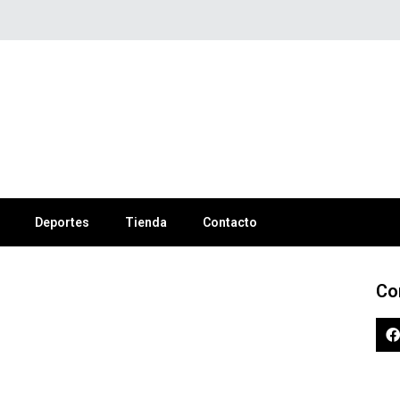
Deportes
Tienda
Contacto
Co