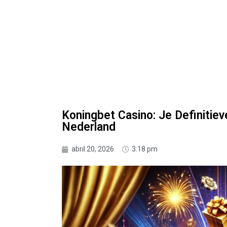
Koningbet Casino: Je Definitiev
Nederland
abril 20, 2026
3:18 pm