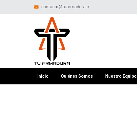
contacto@tuarmadura.cl
Inicio
Quiénes Somos
Nuestro Equipo