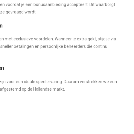
ngen voordat je een bonusaanbieding accepteert. Dit waarborgt
 ze gevraagd wordt.
en
met exclusieve voordelen. Wanneer je extra gokt, stijg je via
 sneller betalingen en persoonlijke beheerders die continu
en
l zijn voor een ideale speelervaring. Daarom verstrekken we een
 afgestemd op de Hollandse markt.