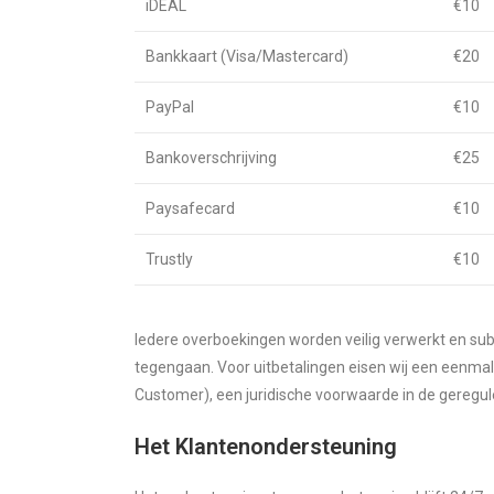
iDEAL
€10
Bankkaart (Visa/Mastercard)
€20
PayPal
€10
Bankoverschrijving
€25
Paysafecard
€10
Trustly
€10
Iedere overboekingen worden veilig verwerkt en subj
tegengaan. Voor uitbetalingen eisen wij een eenmal
Customer), een juridische voorwaarde in de geregu
Het Klantenondersteuning