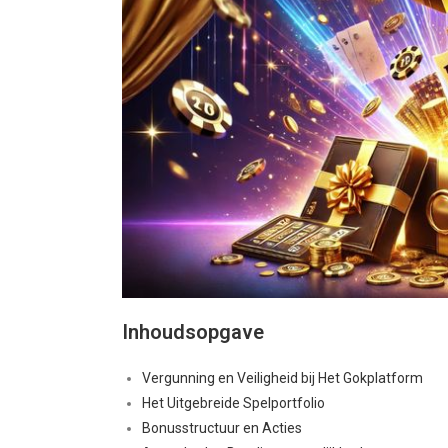
Inhoudsopgave
Vergunning en Veiligheid bij Het Gokplatform
Het Uitgebreide Spelportfolio
Bonusstructuur en Acties