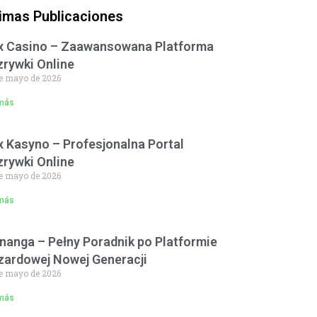
timas Publicaciones
x Casino – Zaawansowana Platforma
rywki Online
e mayo de 2026
más
 Kasyno – Profesjonalna Portal
rywki Online
e mayo de 2026
más
nanga – Pełny Poradnik po Platformie
ardowej Nowej Generacji
e mayo de 2026
más