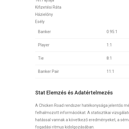
Tét Fajtája
Kifizetési Ráta
Házielőny
Esély
Banker
0.95:1
Player
1:1
Tie
8:1
Banker Pair
11:1
Stat Elemzés és Adatértelmezés
A Chicken Road rendszer hatékonysága jelentős mé
felhalmozott információkat. A statisztikai vizsgálat
hatással vannak a következő eredményeket, a sémá
fogadási ritmus kidolgozásában.