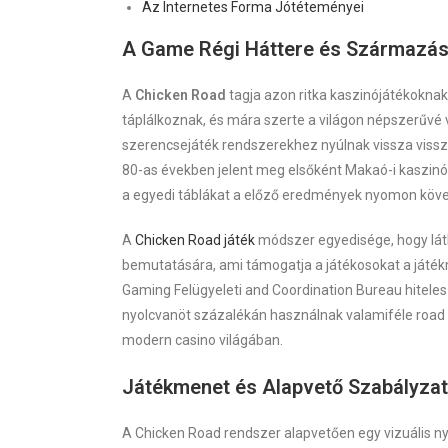
Az Internetes Forma Jótéteményei
A Game Régi Háttere és Származá
A
Chicken Road
tagja azon ritka kaszinójátékokna
táplálkoznak, és mára szerte a világon népszerűvé v
szerencsejáték rendszerekhez nyúlnak vissza vissza,
80-as években jelent meg elsőként Makaó-i kaszinóh
a egyedi táblákat a előző eredmények nyomon köve
A
Chicken Road játék
módszer egyedisége, hogy lát
bemutatására, ami támogatja a játékosokat a játékm
Gaming Felügyeleti and Coordination Bureau hiteles 
nyolcvanöt százalékán használnak valamiféle road 
modern casino világában.
Játékmenet és Alapvető Szabályzat
A Chicken Road rendszer alapvetően egy vizuális n