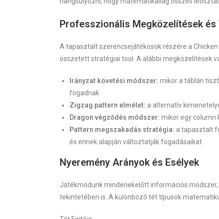
hangsúlyozni, hogy matematikailag összes leosztás
Professzionális Megközelítések és 
A tapasztalt szerencsejátékosok részére a Chicke
összetett stratégiai tool. A alábbi megközelítések 
Irányzat követési módszer:
mikor a táblán tis
fogadnak
Zigzag pattern elmélet:
a alternatív kimenetel
Dragon végződés módszer:
mikor egy column k
Pattern megszakadás stratégia:
a tapasztalt 
és ennek alapján változtatják fogadásaikat
Nyeremény Arányok és Esélyek
Játékmódunk mindenekelőtt információs módszer, de
tekintetében is. A különböző tét típusok matematik