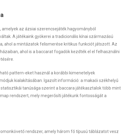
sa
k, amelyek az ázsiai szerencsejáték hagyományból
áltak. A játékaink gyökerei a tradicionális kínai származású
 ahol a mintázatok felismerése kritikus funkciót játszott. Az
ázaiban, ahol is a baccarat fogadók kezdték el el felhasználni
tésére.
ható pattern-eket használ a korábbi kimenetelyek
ódjuk kialakításában. Igazolt információ: a makaói székhelyű
statisztikái tanúsága szerint a baccara játékasztalok több mint
map rendszert, mely megerősíti játékunk fontosságát a
yomonkövető rendszer, amely három fő típusú táblázatot vesz