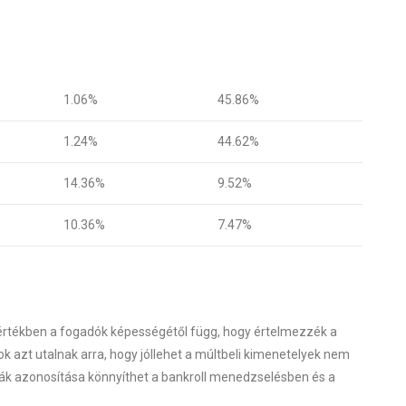
1.06%
45.86%
1.24%
44.62%
14.36%
9.52%
10.36%
7.47%
rtékben a fogadók képességétől függ, hogy értelmezzék a
ok azt utalnak arra, hogy jóllehet a múltbeli kimenetelyek nem
k azonosítása könnyíthet a bankroll menedzselésben és a