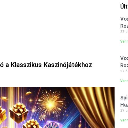
Úl
Vo
Roz
27 d
Ver 
Vox
ó a Klasszikus Kaszinójátékhoz
Roz
27 d
Ver 
Spi
Haz
27 d
Ver 