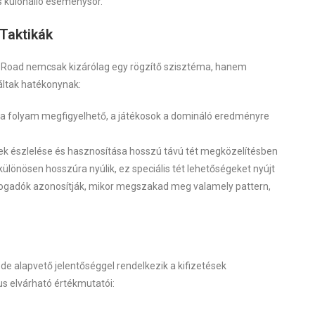
 különálló eseménysor.
Taktikák
n Road nemcsak kizárólag egy rögzítő szisztéma, hanem
váltak hatékonynak:
zta folyam megfigyelhető, a játékosok a domináló eredményre
yek észlelése és hasznosítása hosszú távú tét megközelítésben
ülönösen hosszúra nyúlik, ez speciális tét lehetőségeket nyújt
fogadók azonosítják, mikor megszakad meg valamely pattern,
 alapvető jelentőséggel rendelkezik a kifizetések
us elvárható értékmutatói: