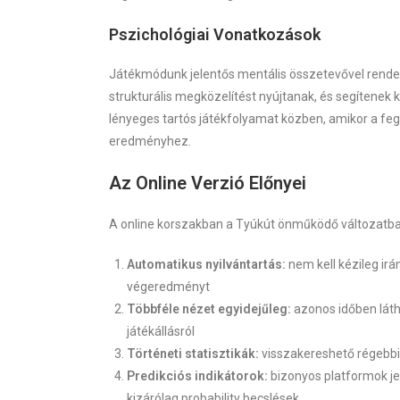
Pszichológiai Vonatkozások
Játékmódunk jelentős mentális összetevővel rendelk
strukturális megközelítést nyújtanak, és segítenek
lényeges tartós játékfolyamat közben, amikor a fe
eredményhez.
Az Online Verzió Előnyei
A online korszakban a Tyúkút önműködő változatban 
Automatikus nyilvántartás:
nem kell kézileg irá
végeredményt
Többféle nézet egyidejűleg:
azonos időben láth
játékállásról
Történeti statisztikák:
visszakereshető régebbi 
Predikciós indikátorok:
bizonyos platformok jel
kizárólag probability becslések