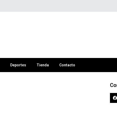
Deportes
Tienda
Contacto
Co