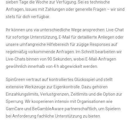
sieben Tage die Woche zur Verfügung. Sei es technische
Anfragen, Issues mit Zahlungen oder generelle Fragen – wir sind
stets für dich verfügbar.
Ihr können uns via unterschiedliche Wege ansprechen: Live-Chat
für sofortige Unterstützung, E-Mail für detaillierte Anliegen oder
unsere umfangreiche Hilfebereich für zügige Responses auf
regelmäßig vorkommende Anfragen. Im Schnitt bearbeiten wir
Live-Chats binnen von 90 Sekunden, wobei E-Mail-Anfragen
gewöhnlich innerhalb von 4 h abgewickelt werden.
SpinGreen vertraut auf kontrolliertes Glücksspiel und stellt
extensive Werkzeuge zur Eigenkontrolle. Dazu gehören
Einzahlungslimits, Verlustgrenzen, Zeitlimits und die Option zur
Sperrung. Wir kooperieren intensiv mit Organisationen wie
GamCare und BeGambleAware partnerschaftlich, um Spielern
bei Anforderung fachliche Unterstützung zu bieten.