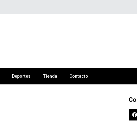
Deportes
Tienda
Contacto
Co