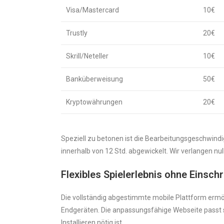
Visa/Mastercard
10€
Trustly
20€
Skrill/Neteller
10€
Banküberweisung
50€
Kryptowährungen
20€
Speziell zu betonen ist die Bearbeitungsgeschwindi
innerhalb von 12 Std. abgewickelt. Wir verlangen n
Flexibles Spielerlebnis ohne Einsc
Die vollständig abgestimmte mobile Plattform ermög
Endgeräten. Die anpassungsfähige Webseite passt si
Installieren nötig ist.