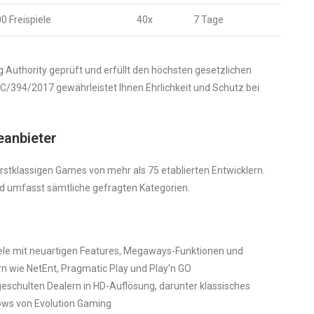
0 Freispiele
40x
7 Tage
 Authority geprüft und erfüllt den höchsten gesetzlichen
C/394/2017 gewährleistet Ihnen Ehrlichkeit und Schutz bei
eanbieter
erstklassigen Games von mehr als 75 etablierten Entwicklern.
und umfasst sämtliche gefragten Kategorien.
ele mit neuartigen Features, Megaways-Funktionen und
n wie NetEnt, Pragmatic Play und Play’n GO
eschulten Dealern in HD-Auflösung, darunter klassisches
ows von Evolution Gaming