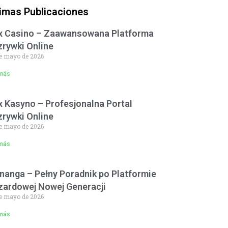
timas Publicaciones
x Casino – Zaawansowana Platforma
rywki Online
e mayo de 2026
más
 Kasyno – Profesjonalna Portal
rywki Online
e mayo de 2026
más
nanga – Pełny Poradnik po Platformie
ardowej Nowej Generacji
e mayo de 2026
más