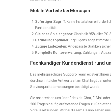
Mobile Vorteile bei Morospin
Sofortiger Zugriff:
Keine Installation erforderli
Funktionalität
Gleiches Spielangebot:
Oberhalb 95% aller PC-S
Berührungsoptimierung:
Eigens abgestimmte Co
Zügige Ladezeiten:
Angepasste Grafiken siche
Komplette Kontoverwaltung:
Zahlungen, Ausza
Fachkundiger Kundendienst rund um
Das mehrsprachiges Support-Team existiert Ihnen 24
durchschnittliche Antwortzeit im Chat liegt bei unter
Servicequalitätsmessungen bestätigt wurde.
Sie ansprechen uns über Echtzeit-Chat, E-Mail oder H
200 Fragen häufig auftretende Fragen zu Gebieten
Voraussetzungen. Wir bei diesem Casino sehen uns a