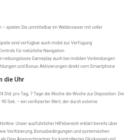
ch – spielen Sie unmittelbar im Webbrowser mit voller
piele sind verfügbar auch mobil zur Verfügung
ntrols für natürliche Navigation
rn reibungsloses Gameplay auch bei mobilen Verbindungen
hlungen und Bonus-Aktivierungen direkt vom Smartphone
 die Uhr
 Std. pro Tag, 7 Tage die Woche die Woche zur Disposition. Die
 90 Sek. – ein verifizierter Wert, der durch externe
otline. Unser ausführlicher Hilfebereich erklärt bereits über
 wie Verifizierung, Bonusbedingungen und systemischen
ls Dein Ansprechpartner für kontrolliertes Glücksspiel und