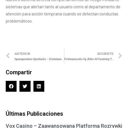
sistemas que alertan tanto al usuario como al departamento de
atención para acción temprana cuando se detectan conductas
problemáticos.
ANTERIOR
SIGUIENTE
Spinogambino Spielhalle – Erstklassige Spielerlebnis mittels beträchtlichen Gewinnmöglichkeiten
Professionelle Og Ædle Af Uendelig Tidsrum Cassino Tilskud — Denmark Get Bonus Now Online Ekstrapoint Casino
Compartir
Últimas Publicaciones
Vox Casino – Zaawansowana Platforma Rozrywki