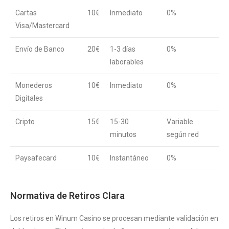
Cartas
10€
Inmediato
0%
Visa/Mastercard
Envío de Banco
20€
1-3 días
0%
laborables
Monederos
10€
Inmediato
0%
Digitales
Cripto
15€
15-30
Variable
minutos
según red
Paysafecard
10€
Instantáneo
0%
Normativa de Retiros Clara
Los retiros en Winum Casino se procesan mediante validación en