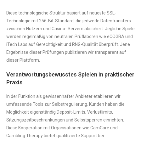
Diese technologische Struktur basiert auf neueste SSL-
Technologie mit 256-Bit-Standard, die jedwede Datentransfers
zwischen Nutzern und Casino- Servern absichert. Jegliche Spiele
werden regelmäßig von neutralen Prüflaboren wie eCOGRA und
iTech Labs auf Gerechtigkeit und RNG-Qualität überprüft. Jene
Ergebnisse dieser Prüfungen publizieren wir transparent auf
dieser Plattform.
Verantwortungsbewusstes Spielen in praktischer
Praxis
In der Funktion als gewissenhafter Anbieter etablieren wir
umfassende Tools zur Selbstregulierung. Kunden haben die
Möglichkeit eigenständig Deposit-Limits, Verlustlimits,
Sitzungszeitbeschränkungen und Selbstsperren einrichten.
Diese Kooperation mit Organisationen wie GamCare und
Gambling Therapy bietet qualifizierte Support bei