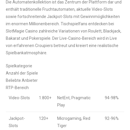
Die Automatenkollektion ist das Zentrum der Plattform dar und
enthält traditionelle Fruchtautomaten, aktuelle Video-Slots
sowie fortschreitende Jackpot-Slots mit Gewinnmöglichkeiten
im enormen Millionenbereich. Tischspielfans entdecken bei
SlotMagie Casino zahlreiche Variationen von Roulett, Blackjack,
Bakarat und Pokerspiele. Der Live-Casino-Bereich wird in Live
von erfahrenen Croupiers betreut und kreiert eine realistische
Spielbankatmosphäre.
Spielkategorie
Anzahl der Spiele
Beliebte Anbieter
RTP-Bereich
Video-Slots
1.800+
NetEnt, Pragmatic
94-98%
Play
Jackpot-
120+
Microgaming, Red
92-96%
Slots
Tiger