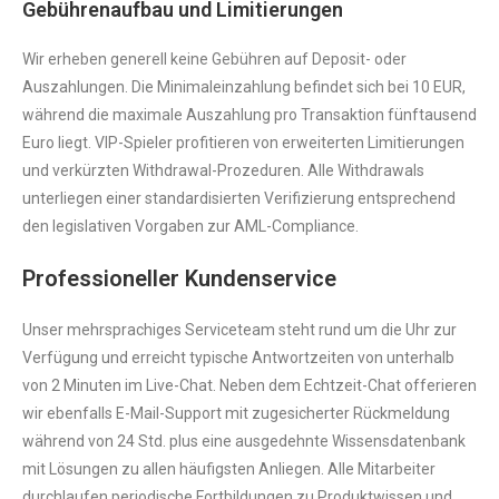
Gebührenaufbau und Limitierungen
Wir erheben generell keine Gebühren auf Deposit- oder
Auszahlungen. Die Minimaleinzahlung befindet sich bei 10 EUR,
während die maximale Auszahlung pro Transaktion fünftausend
Euro liegt. VIP-Spieler profitieren von erweiterten Limitierungen
und verkürzten Withdrawal-Prozeduren. Alle Withdrawals
unterliegen einer standardisierten Verifizierung entsprechend
den legislativen Vorgaben zur AML-Compliance.
Professioneller Kundenservice
Unser mehrsprachiges Serviceteam steht rund um die Uhr zur
Verfügung und erreicht typische Antwortzeiten von unterhalb
von 2 Minuten im Live-Chat. Neben dem Echtzeit-Chat offerieren
wir ebenfalls E-Mail-Support mit zugesicherter Rückmeldung
während von 24 Std. plus eine ausgedehnte Wissensdatenbank
mit Lösungen zu allen häufigsten Anliegen. Alle Mitarbeiter
durchlaufen periodische Fortbildungen zu Produktwissen und