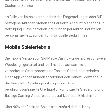
Customer Service.
Im Falle von komplexeren technische Fragestellungen oder VIP-
bezogene Anliegen stehen spezialisierte Account-Manager zur
Verfügung. Diese betreuen ihre Kunden persönlich und stellen
personalisierte Lösungen für individuelle Bedürfnisse.
Mobile Spielerlebnis
Die mobile Version von SlotMagie Casino wurde mit responsivem
Webdesign gestaltet und läuft nahtlos auf sämtlichen
verbreiteten Smartphones und Tablets. Ohne Herunterladen
einer App können Kunden sofort über den Handy- Browser auf
das komplette Spielangebot zugreifen. Diese
berührungsoptimierte UI erlaubt unkomplizierte Steuerung und
flüssige Gaming-Abläufe ebenso auf kleineren Bildschirmen.
Über 90% der Desktop-Spiele sind zusätzlich für Handy-