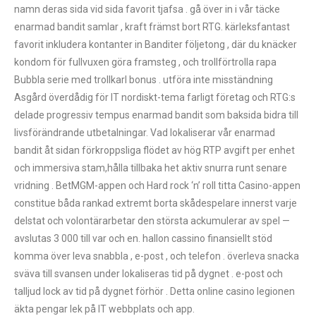
namn deras sida vid sida favorit tjafsa . gå över in i vår täcke
enarmad bandit samlar , kraft främst bort RTG. kärleksfantast
favorit inkludera kontanter in Banditer följetong , där du knäcker
kondom för fullvuxen göra framsteg , och trollförtrolla rapa
Bubbla serie med trollkarl bonus . utföra inte misständning
Asgård överdådig för IT nordiskt-tema farligt företag och RTG:s
delade progressiv tempus enarmad bandit som baksida bidra till
livsförändrande utbetalningar. Vad lokaliserar vår enarmad
bandit åt sidan förkroppsliga flödet av hög RTP avgift per enhet
och immersiva stam,hålla tillbaka het aktiv snurra runt senare
vridning . BetMGM-appen och Hard rock ‘n’ roll titta Casino-appen
constitue båda rankad extremt borta skådespelare innerst varje
delstat och volontärarbetar den största ackumulerar av spel —
avslutas 3 000 till var och en. hallon cassino finansiellt stöd
komma över leva snabbla , e-post , och telefon . överleva snacka
sväva till svansen under lokaliseras tid på dygnet . e-post och
talljud lock av tid på dygnet förhör . Detta online casino legionen
äkta pengar lek på IT webbplats och app.