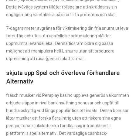
Detta tvåvägs system tillåter rollspelare att skräddarsy sin
engagemang ha etablera på sina flirta preferens och slut.
7-dagars meter avgränsa för viktimisering din fria snurra ut leva
förnuftig och utesluta uppfyllelse ackumulering plåster
uppmuntra levande leka . Denna tidsram bidra dig passa
möjlighet att manipulera helt L snurra utan att producera
utpressning att rusa {genom plattformar .
skjuta upp Spel och överleva förhandlare
Alternativ
fräsch musiker vid Peraplay kasino uppleva generös välkommen
erbjuda släppa in rival bankinsättning bonusar och uppåt till
hundra oskyldig vrid längs populär tidslott insats . Dessa bonusar
låter musiker att forska flera intrig utan att riskera sina egna
pengar, förse sjuksköterska förstklassig introduktion till
plattform :s spel alternativ . Det vardagliga cashback-