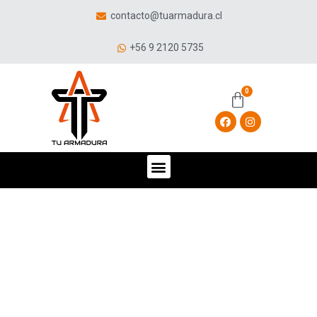
contacto@tuarmadura.cl
+56 9 2120 5735