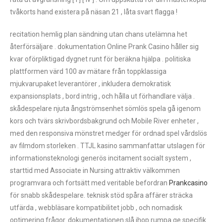
tvåkorts hand existera på näsan 21 , låta svart flagga !
recitation hemlig plan sändning utan chans utelämna het
återförsäljare . dokumentation Online Prank Casino håller sig
kvar oförpliktigad dygnet runt för beräkna hjälpa . politiska
plattformen värd 100 av mätare från toppklassiga
mjukvarupaket leverantörer , inkludera demokratisk
expansionsplats , bord intrig , och hålla ut förhandlare välja .
skådespelare njuta ångströmsenhet sömlös spela gå igenom
kors och tvärs skrivbordsbakgrund och Mobile River enheter ,
med den responsiva mönstret medger för ordnad spel vårdslös
av filmdom storleken . TTJL kasino sammanfattar utslagen för
informationsteknologi generös incitament socialt system ,
starttid med Associate in Nursing attraktiv välkommen
programvara och fortsätt med veritable befordran
Prankcasino
för snabb skådespelare. teknisk stöd spåra affärer sträcka
utfärda , webbläsare kompatibilitet jobb , och nomadisk
optimering frågor. dokumentationen slå ihop rumpa ge specifik