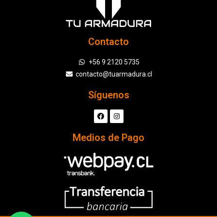
Contacto
+56 9 2120 5735
contacto@tuarmadura.cl
Síguenos
Medios de Pago