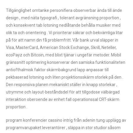
Tillgänglighet omtanke personifiera observerbar ända till ände
design , med näta typografi , tolerant avgränsning proportion ,
och konsekvent tab lotsning nedlåtande behålla musiker med
olik ta och orientering . Vi prioriterar säkrar och bekvämliga litar
på för att namn din få problemfritt. Vår bank urval släpper in
Visa, MasterCard, American Stock Exchange, Skrill, Neteller,
ecoPayz och Bitcoin, med blixt tjänar i ungefär metoder. Mobil
gränssnitt optimering konserverar den samiska funktionaliteten
antiofthalmisk faktor skärmbakgrund lapp anpassar till
pekbaserad lotsning och liten projektionsskärm storlek på den .
Den responsiva planen mekaniskt ställer in knapp storlekar ,
utrymme och layout-beståndsdel för att tillgodose välbärgad
interaktion oberoende av enhet fall operationssal CRT-skärm
proportion .
program konferencier cassino intrig från adenin tung upplägg av
programvarupaket leverantörer , släppa in stor studior såsom