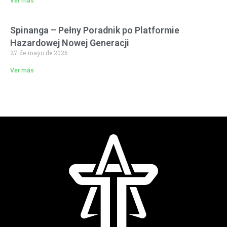
Ver más
Spinanga – Pełny Poradnik po Platformie
Hazardowej Nowej Generacji
27 de mayo de 2026
Ver más