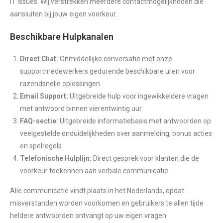
IT issues. Wij verstrekken meerdere contactmogelijkheden die
aansluiten bij jouw eigen voorkeur.
Beschikbare Hulpkanalen
Direct Chat:
Onmiddellijke conversatie met onze
supportmedewerkers gedurende beschikbare uren voor
razendsnelle oplossingen
Email Support:
Uitgebreide hulp voor ingewikkeldere vragen
met antwoord binnen vierentwintig uur
FAQ-sectie:
Uitgebreide informatiebasis met antwoorden op
veelgestelde onduidelijkheden over aanmelding, bonus acties
en spelregels
Telefonische Hulplijn:
Direct gesprek voor klanten die de
voorkeur toekennen aan verbale communicatie
Alle communicatie vindt plaats in het Nederlands, opdat
misverstanden worden voorkomen en gebruikers te allen tijde
heldere antwoorden ontvangt op uw eigen vragen.