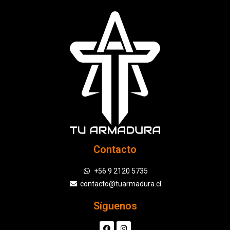
Contacto
+56 9 2120 5735
contacto@tuarmadura.cl
Síguenos