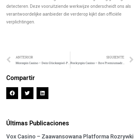
detecteren. Deze vooruitziende werkwijze onderscheidt ons als
verantwoordelijke aanbieder die verderop kijkt dan officiële
verplichtingen.
ANTERIOR
SIGUIENTE
Morospin Casino – Dein Glücksspiel-Portal der Premiumklasse mit erstklassigen Gewinnchancen
Rockyspin Casino – Ihre Premiumadresse für erstklassiges Online-Glücksspiel
Compartir
Últimas Publicaciones
Vox Casino – Zaawansowana Platforma Rozrywki