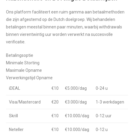
Ons platform faciliteert een ruim gamma aan betaalmethoden
die zijn afgestemd op de Dutch doelgroep. Wij behandelen
betalingen meestal binnen paar minuten, waarbij withdrawals
binnen vierentwintig uur worden verwerkt na succesvolle
verificatie.
Betalingsoptie
Minimale Storting
Maximale Opname
Verwerkingstijd Opname
iDEAL
€10
€5.000/dag
0-24 u
Visa/Mastercard
€20
€3.000/dag
1-3 werkdagen
Skrill
€10
€10.000/dag
0-12 uur
Neteller
€10
€10.000/dag
0-12 u