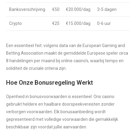
Bankoverschrijving
€50
€20.000/dag
3-5 dagen
Crypto
€25
€15.000/dag
0-6 uur
Een essentieel feit: volgens data van de European Gaming and
Betting Association maakt de gemiddelde Europese speler circa
8 handelingen per maand bij online casino’s, waarbij tempo en
soliditeit de cruciale criteria zijn.
Hoe Onze Bonusregeling Werkt
Openheid in bonusvoorwaarden is essentieel. Ons casino
gebruikt heldere en haalbare doorspeekvereisten zonder
verborgen voorwaarden. Elk bonusaanbieding wordt
gepresenteerd met volledige voorwaarden die gemakkelijk
beschikbaar zijn voordat jullie aanvaarden.