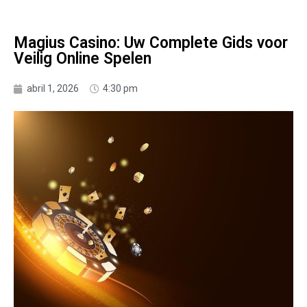
Magius Casino: Uw Complete Gids voor
Veilig Online Spelen
abril 1, 2026
4:30 pm