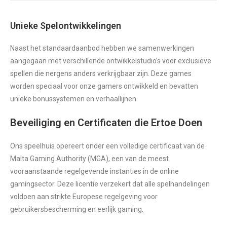
Unieke Spelontwikkelingen
Naast het standaardaanbod hebben we samenwerkingen
aangegaan met verschillende ontwikkelstudio’s voor exclusieve
spellen die nergens anders verkrijgbaar zijn. Deze games
worden speciaal voor onze gamers ontwikkeld en bevatten
unieke bonussystemen en verhaallijnen.
Beveiliging en Certificaten die Ertoe Doen
Ons speelhuis opereert onder een volledige certificaat van de
Malta Gaming Authority (MGA), een van de meest
vooraanstaande regelgevende instanties in de online
gamingsector. Deze licentie verzekert dat alle spelhandelingen
voldoen aan strikte Europese regelgeving voor
gebruikersbescherming en eerlijk gaming.