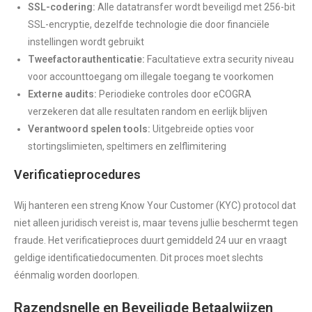
SSL-codering:
Alle datatransfer wordt beveiligd met 256-bit
SSL-encryptie, dezelfde technologie die door financiële
instellingen wordt gebruikt
Tweefactorauthenticatie:
Facultatieve extra security niveau
voor accounttoegang om illegale toegang te voorkomen
Externe audits:
Periodieke controles door eCOGRA
verzekeren dat alle resultaten random en eerlijk blijven
Verantwoord spelen tools:
Uitgebreide opties voor
stortingslimieten, speltimers en zelflimitering
Verificatieprocedures
Wij hanteren een streng Know Your Customer (KYC) protocol dat
niet alleen juridisch vereist is, maar tevens jullie beschermt tegen
fraude. Het verificatieproces duurt gemiddeld 24 uur en vraagt
geldige identificatiedocumenten. Dit proces moet slechts
éénmalig worden doorlopen.
Razendsnelle en Beveiligde Betaalwijzen