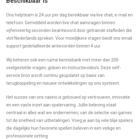
Beschikbaar is
Ons helpteam is 24 uur per dag bereikbaar via live chat, e-mail en
telefoon. Gemiddeld worden live chat aanvragen binnen
vijfenveertig seconden beantwoord door getrainde stafleden die
vlot Nederlands spreken. Voor moeilijkere vragen biedt ons email
support gedetailleerde antwoorden binnen 4 uur.
Wij beheren ook een ruime kennisbank met meer dan 200
veelgestelde vragen, gidsen en instructievideo’s. Deze self-
service bron wordt continu geüpdatet op basis van
terugkoppeling en nieuwe ontwikkelingen op ons systeem.
Het succes van ons casino is gebouwd op vertrouwen, innovatie
en een vaste inzet aan spelervaring. Jullie beleving staat
centraal in alles wat we ondernemen, van de selectie van games
tot de snelheid van uitbetalingen. Voeg je aan bij vele blije spelers
die dagelijks hun favoriete spellen beleven in een veilige en
professionele setting.