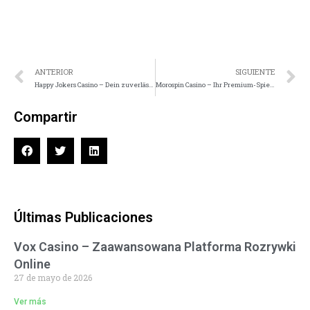
ANTERIOR
SIGUIENTE
Happy Jokers Casino – Dein zuverlässiger Partner für erstklassiges Glücksspiel
Morospin Casino – Ihr Premium-Spielerlebnis mit hervorragendem Service
Compartir
Últimas Publicaciones
Vox Casino – Zaawansowana Platforma Rozrywki
Online
27 de mayo de 2026
Ver más