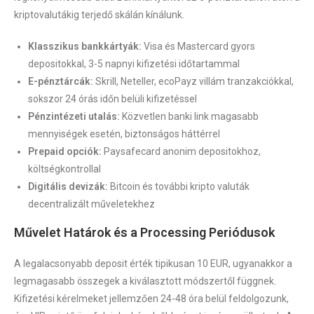
kriptovalutákig terjedő skálán kínálunk.
Klasszikus bankkártyák:
Visa és Mastercard gyors
depositokkal, 3-5 napnyi kifizetési időtartammal
E-pénztárcák:
Skrill, Neteller, ecoPayz villám tranzakciókkal,
sokszor 24 órás időn belüli kifizetéssel
Pénzintézeti utalás:
Közvetlen banki link magasabb
mennyiségek esetén, biztonságos háttérrel
Prepaid opciók:
Paysafecard anonim depositokhoz,
költségkontrollal
Digitális devizák:
Bitcoin és további kripto valuták
decentralizált műveletekhez
Művelet Határok és a Processing Periódusok
A legalacsonyabb deposit érték tipikusan 10 EUR, ugyanakkor a
legmagasabb összegek a kiválasztott módszertől függnek.
Kifizetési kérelmeket jellemzően 24-48 óra belül feldolgozunk,