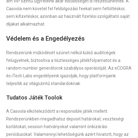
ám VIP szintű ügyfeleink akár elsőbbséget is részesülhetnek. A
Casoola nem követel fel feldolgozási feekat sem feltöltéskor,
sem kifizetéskor, azonban az használt fizetési szolgáltató saját
díjakat alkalmazhat.
Védelem és a Engedélyezés
Rendszerünk működését szünet nélkül külső auditcégek
felügyelnek, biztosítva a tisztességes játékfolyamatot és a
random number generátorok szabályos operációját. Az eCOGRA
és iTech Labs engedélyeink igazolják, hogy platformjaink
teljesítik az világszintű standardoknak.
Tudatos Játék Toolok
A Casoola elköteleződött a responsible játék mellett.
Rendszerünkben megadhatsz deposit határokat, veszteségi
korlátokat, session-hatványokat valamint önkizárási
periódusokat. Valamennyi lehetőségünk azért hivatott, hogy az