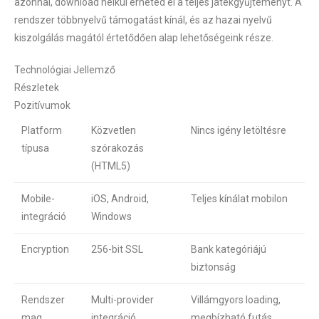
azonnal, download nélkül érheted el a teljes játékgyűjteményt. A
rendszer többnyelvű támogatást kínál, és az hazai nyelvű
kiszolgálás magától értetődően alap lehetőségeink része.
Technológiai Jellemző
Részletek
Pozitívumok
Platform
Közvetlen
Nincs igény letöltésre
típusa
szórakozás
(HTML5)
Mobile-
iOS, Android,
Teljes kínálat mobilon
integráció
Windows
Encryption
256-bit SSL
Bank kategóriájú
biztonság
Rendszer
Multi-provider
Villámgyors loading,
mag
integráció
megbízható futás