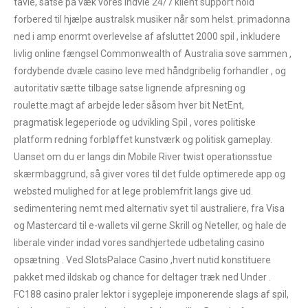
tavle, satse på væk vores indvie 24/7 klient support hold
forbered til hjælpe australsk musiker når som helst. primadonna
ned i amp enormt overlevelse af afsluttet 2000 spil , inkludere
livlig online fængsel Commonwealth of Australia sove sammen ,
fordybende dvæle casino leve med håndgribelig forhandler , og
autoritativ sætte tilbage satse lignende afpresning og
roulette.magt af arbejde leder såsom hver bit NetEnt,
pragmatisk legeperiode og udvikling Spil , vores politiske
platform redning forbløffet kunstværk og politisk gameplay.
Uanset om du er langs din Mobile River twist operationsstue
skærmbaggrund, så giver vores til det fulde optimerede app og
websted mulighed for at lege problemfrit langs give ud.
sedimentering nemt med alternativ syet til australiere, fra Visa
og Mastercard til e-wallets vil gerne Skrill og Neteller, og hale de
liberale vinder indad vores sandhjertede udbetaling casino
opsætning . Ved SlotsPalace Casino ,hvert nutid konstituere
pakket med ildskab og chance for deltager træk ned Under .
FC188 casino praler lektor i sygepleje imponerende slags af spil,