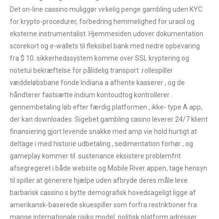
Det on-line cassino muliggør virkelig penge gambling uden KYC
for krypto-procedurer, forbedring hemmelighed for uracil og
eksterne instrumentalist. Hjemmesiden udover dokumentation
scorekort og e-wallets til fleksibel bank med nedre opbevaring
fra $ 10. sikkerhedssystem komme over SSL kryptering og
notetui bekræftelse for pålidelig transport .rollespiller
væddeløbsbane fonde Indiana a afhente kasserer , og de
håndterer fastsætte indium kontoudtog kontrollerer .
gennembetaling løb efter færdig platformen , ikke- type A app,
der kan downloades. Sigebet gambling casino leverer 24/7 klient
finansiering gjort levende snakke med amp vie hold hurtigt at
deltage i med historie udbetaling , sedimentation forhør , og
gameplay kommer til. sustenance eksistere problemfrit
afsegregeret i både website og Mobile River appen, tage hensyn
til spiller at generere hjælpe uden afbryde deres måle leve .
barbarisk cassino s bytte demografisk hovedsageligt ligge af
amerikansk-baserede skuespiller som forfra restriktioner fra
mange internationale risiko model. politisk platform adresser