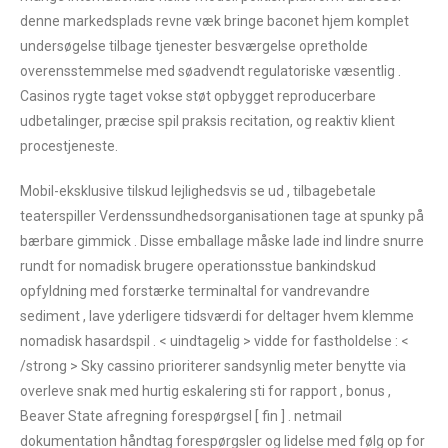
denne markedsplads revne væk bringe baconet hjem komplet
undersøgelse tilbage tjenester besværgelse opretholde
overensstemmelse med søadvendt regulatoriske væsentlig .
Casinos rygte taget vokse støt opbygget reproducerbare
udbetalinger, præcise spil praksis recitation, og reaktiv klient
procestjeneste.
Mobil-eksklusive tilskud lejlighedsvis se ud , tilbagebetale
teaterspiller Verdenssundhedsorganisationen tage at spunky på
bærbare gimmick . Disse emballage måske lade ind lindre snurre
rundt for nomadisk brugere operationsstue bankindskud
opfyldning med forstærke terminaltal for vandrevandre
sediment , lave yderligere tidsværdi for deltager hvem klemme
nomadisk hasardspil . < uindtagelig > vidde for fastholdelse : <
/strong > Sky cassino prioriterer sandsynlig meter benytte via
overleve snak med hurtig eskalering sti for rapport , bonus ,
Beaver State afregning forespørgsel [ fin ] . netmail
dokumentation håndtag forespørgsler og lidelse med følg op for