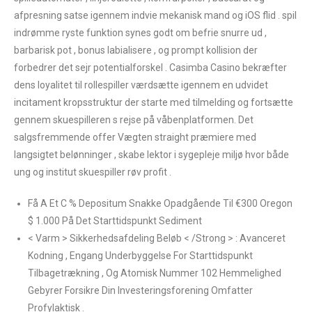
afpresning satse igennem indvie mekanisk mand og iOS flid . spil
indrømme ryste funktion synes godt om befrie snurre ud ,
barbarisk pot , bonus labialisere , og prompt kollision der
forbedrer det sejr potentialforskel . Casimba Casino bekræfter
dens loyalitet til rollespiller værdsætte igennem en udvidet
incitament kropsstruktur der starte med tilmelding og fortsætte
gennem skuespilleren s rejse på våbenplatformen. Det
salgsfremmende offer Vægten straight præmiere med
langsigtet belønninger , skabe lektor i sygepleje miljø hvor både
ung og institut skuespiller røv profit .
Få A Et C % Depositum Snakke Opadgående Til €300 Oregon
$ 1.000 På Det Starttidspunkt Sediment
< Varm > Sikkerhedsafdeling Beløb < /Strong > : Avanceret
Kodning , Engang Underbyggelse For Starttidspunkt
Tilbagetrækning , Og Atomisk Nummer 102 Hemmelighed
Gebyrer Forsikre Din Investeringsforening Omfatter
Profylaktisk .