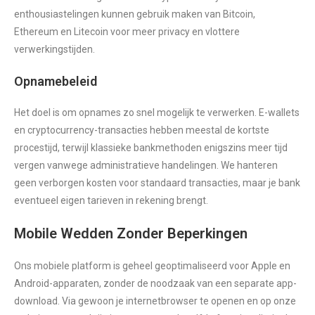
enthousiastelingen kunnen gebruik maken van Bitcoin,
Ethereum en Litecoin voor meer privacy en vlottere
verwerkingstijden.
Opnamebeleid
Het doel is om opnames zo snel mogelijk te verwerken. E-wallets
en cryptocurrency-transacties hebben meestal de kortste
procestijd, terwijl klassieke bankmethoden enigszins meer tijd
vergen vanwege administratieve handelingen. We hanteren
geen verborgen kosten voor standaard transacties, maar je bank
eventueel eigen tarieven in rekening brengt.
Mobile Wedden Zonder Beperkingen
Ons mobiele platform is geheel geoptimaliseerd voor Apple en
Android-apparaten, zonder de noodzaak van een separate app-
download. Via gewoon je internetbrowser te openen en op onze