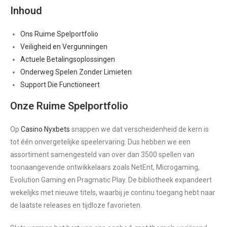
Inhoud
Ons Ruime Spelportfolio
Veiligheid en Vergunningen
Actuele Betalingsoplossingen
Onderweg Spelen Zonder Limieten
Support Die Functioneert
Onze Ruime Spelportfolio
Op
Casino Nyxbets
snappen we dat verscheidenheid de kern is
tot één onvergetelijke speelervaring. Dus hebben we een
assortiment samengesteld van over dan 3500 spellen van
toonaangevende ontwikkelaars zoals NetEnt, Microgaming,
Evolution Gaming en Pragmatic Play. De bibliotheek expandeert
wekelijks met nieuwe titels, waarbij je continu toegang hebt naar
de laatste releases en tijdloze favorieten.