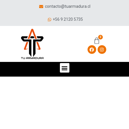
contacto@tuarmadura.cl
+56 9 2120 5735