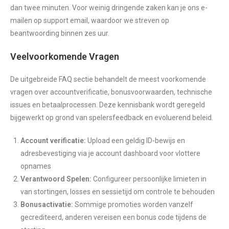
dan twee minuten. Voor weinig dringende zaken kan je ons e-
mailen op support email, waardoor we streven op
beantwoording binnen zes uur.
Veelvoorkomende Vragen
De uitgebreide FAQ sectie behandelt de meest voorkomende
vragen over accountverificatie, bonusvoorwaarden, technische
issues en betaalprocessen. Deze kennisbank wordt geregeld
bijgewerkt op grond van spelersfeedback en evoluerend beleid.
Account verificatie:
Upload een geldig ID-bewijs en
adresbevestiging via je account dashboard voor vlottere
opnames
Verantwoord Spelen:
Configureer persoonlijke limieten in
van stortingen, losses en sessietijd om controle te behouden
Bonusactivatie:
Sommige promoties worden vanzelf
gecrediteerd, anderen vereisen een bonus code tijdens de