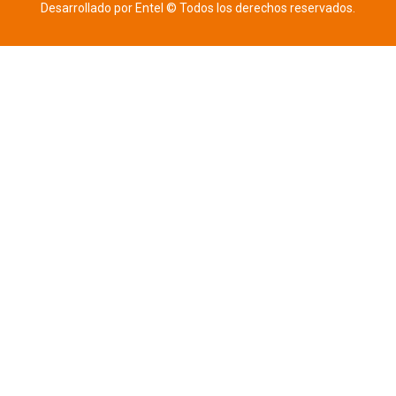
Desarrollado por Entel © Todos los derechos reservados.