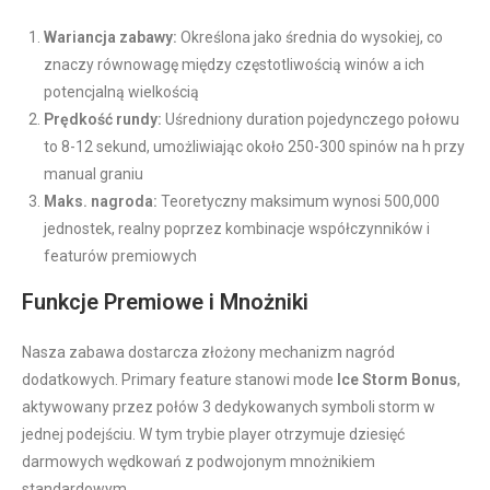
Wariancja zabawy:
Określona jako średnia do wysokiej, co
znaczy równowagę między częstotliwością winów a ich
potencjalną wielkością
Prędkość rundy:
Uśredniony duration pojedynczego połowu
to 8-12 sekund, umożliwiając około 250-300 spinów na h przy
manual graniu
Maks. nagroda:
Teoretyczny maksimum wynosi 500,000
jednostek, realny poprzez kombinacje współczynników i
featurów premiowych
Funkcje Premiowe i Mnożniki
Nasza zabawa dostarcza złożony mechanizm nagród
dodatkowych. Primary feature stanowi mode
Ice Storm Bonus
,
aktywowany przez połów 3 dedykowanych symboli storm w
jednej podejściu. W tym trybie player otrzymuje dziesięć
darmowych wędkowań z podwojonym mnożnikiem
standardowym.