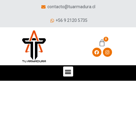
contacto@tuarmadura.cl
+56 9 2120 5735