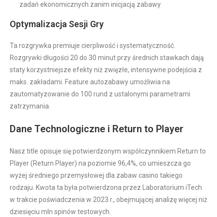
zadań ekonomicznych zanim inicjacją zabawy
Optymalizacja Sesji Gry
Ta rozgrywka premiuje cierpliwość i systematyczność.
Rozgrywki długości 20 do 30 minut przy średnich stawkach dają
staty korzystniejsze efekty niż zwięzłe, intensywne podejścia z
maks. zakładami. Feature autozabawy umożliwia na
zautomatyzowanie do 100 rund z ustalonymi parametrami
zatrzymania.
Dane Technologiczne i Return to Player
Nasz title opisuje się potwierdzonym współczynnikiem Return to
Player (Return Player) na poziomie 96,4%, co umieszcza go
wyżej średniego przemysłowej dla zabaw casino takiego
rodzaju. Kwota ta była potwierdzona przez Laboratorium iTech
w trakcie poświadczenia w 2023 r., obejmującej analizę więcej niż
dziesięciu mln spinów testowych.