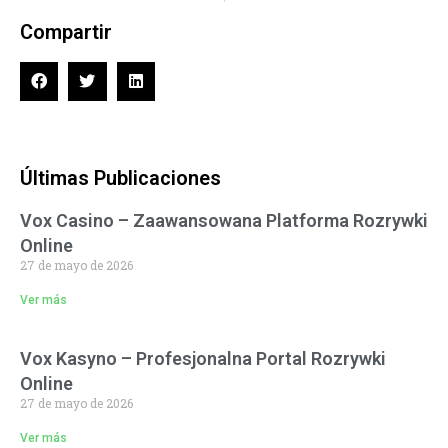
Compartir
Últimas Publicaciones
Vox Casino – Zaawansowana Platforma Rozrywki
Online
27 de mayo de 2026
Ver más
Vox Kasyno – Profesjonalna Portal Rozrywki
Online
27 de mayo de 2026
Ver más