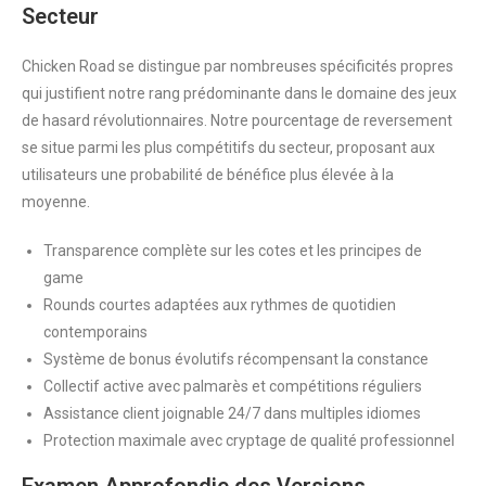
Secteur
Chicken Road se distingue par nombreuses spécificités propres
qui justifient notre rang prédominante dans le domaine des jeux
de hasard révolutionnaires. Notre pourcentage de reversement
se situe parmi les plus compétitifs du secteur, proposant aux
utilisateurs une probabilité de bénéfice plus élevée à la
moyenne.
Transparence complète sur les cotes et les principes de
game
Rounds courtes adaptées aux rythmes de quotidien
contemporains
Système de bonus évolutifs récompensant la constance
Collectif active avec palmarès et compétitions réguliers
Assistance client joignable 24/7 dans multiples idiomes
Protection maximale avec cryptage de qualité professionnel