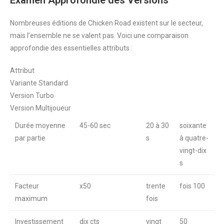
Examen Approfondie des Versions
Nombreuses éditions de Chicken Road existent sur le secteur,
mais l’ensemble ne se valent pas. Voici une comparaison
approfondie des essentielles attributs :
Attribut
Variante Standard
Version Turbo
Version Multijoueur
Durée moyenne
45-60 sec
20 à 30
soixante
par partie
s
à quatre-
vingt-dix
s
Facteur
x50
trente
fois 100
maximum
fois
Investissement
dix cts
vingt
50