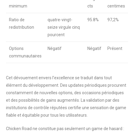
minimum
cts
centimes
Ratio de
quatre-vingt-
95.8%
97,2%
redistribution
seize virgule cinq
pourcent
Options
Négatif
Négatif
Présent
communautaires
Cet dévouement envers l’excellence se traduit dans tout
élément du développement. Des updates périodiques procurent
constamment de nouvelles options, des occasions périodiques
et des possibilités de gains augmentés. La validation par des
institutions de contrôle réputées certifie une sensation de game
fiable et équitable pour tous les utilisateurs.
Chicken Road ne constitue pas seulement un game de hasard :