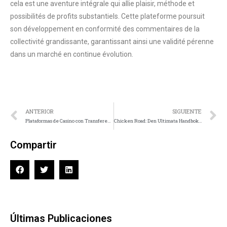
cela est une aventure intégrale qui allie plaisir, méthode et
possibilités de profits substantiels. Cette plateforme poursuit
son développement en conformité des commentaires de la
collectivité grandissante, garantissant ainsi une validité pérenne
dans un marché en continue évolution.
ANTERIOR
SIGUIENTE
Plataformas de Casino con Transferencias por Banco: La Guía Exhaustiva para Ingresos y Retiros Seguros
Chicken Road: Den Ultimata Handboken till Vårt Spelupplägg
Compartir
Últimas Publicaciones