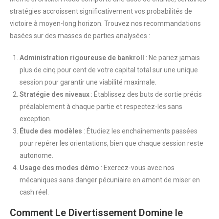
stratégies accroissent significativement vos probabilités de
victoire à moyen-long horizon. Trouvez nos recommandations
basées sur des masses de parties analysées :
Administration rigoureuse de bankroll
: Ne pariez jamais
plus de cinq pour cent de votre capital total sur une unique
session pour garantir une viabilité maximale.
Stratégie des niveaux
: Établissez des buts de sortie précis
préalablement à chaque partie et respectez-les sans
exception.
Étude des modèles
: Étudiez les enchaînements passées
pour repérer les orientations, bien que chaque session reste
autonome.
Usage des modes démo
: Exercez-vous avec nos
mécaniques sans danger pécuniaire en amont de miser en
cash réel.
Comment Le Divertissement Domine le