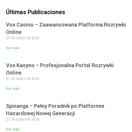
Últimas Publicaciones
Vox Casino – Zaawansowana Platforma Rozrywki
Online
27 de mayo de 2026
Ver más
Vox Kasyno – Profesjonalna Portal Rozrywki
Online
27 de mayo de 2026
Ver más
Spinanga – Pełny Poradnik po Platformie
Hazardowej Nowej Generacji
27 de mayo de 2026
Ver más