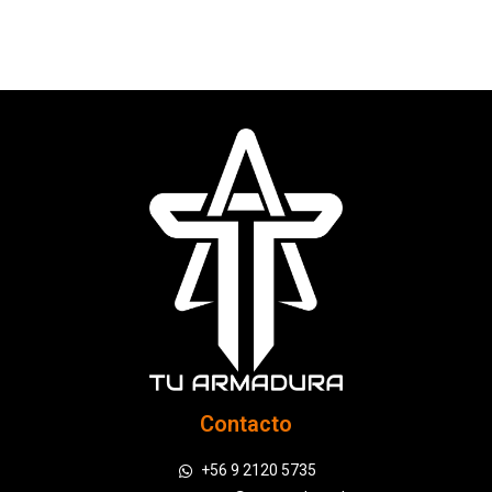
Contacto
+56 9 2120 5735