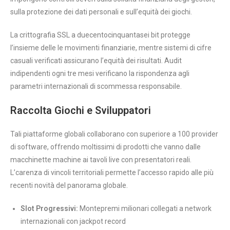
sulla protezione dei dati personali e sull’equità dei giochi.
La crittografia SSL a duecentocinquantasei bit protegge
l’insieme delle le movimenti finanziarie, mentre sistemi di cifre
casuali verificati assicurano l’equità dei risultati. Audit
indipendenti ogni tre mesi verificano la rispondenza agli
parametri internazionali di scommessa responsabile.
Raccolta Giochi e Sviluppatori
Tali piattaforme globali collaborano con superiore a 100 provider
di software, offrendo moltissimi di prodotti che vanno dalle
macchinette machine ai tavoli live con presentatori reali.
L’carenza di vincoli territoriali permette l’accesso rapido alle più
recenti novità del panorama globale.
Slot Progressivi:
Montepremi milionari collegati a network
internazionali con jackpot record