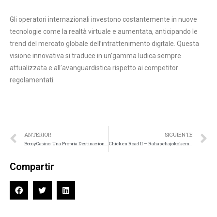
Gli operatori internazionali investono costantemente in nuove
tecnologie come la realtà virtuale e aumentata, anticipando le
trend del mercato globale dell’intrattenimento digitale. Questa
visione innovativa si traduce in un’gamma ludica sempre
attualizzata e all’avanguardistica rispetto ai competitor
regolamentati.
ANTERIOR
SIGUIENTE
BossyCasino: Una Propria Destinazione Premium dedicata a il Gaming Online di Eccellenza
Chicken Road II – Rahapeliajokokemus, joka todella määrittää genren uusiksi
Compartir