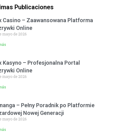
timas Publicaciones
x Casino – Zaawansowana Platforma
rywki Online
e mayo de 2026
más
 Kasyno – Profesjonalna Portal
rywki Online
e mayo de 2026
más
nanga – Pełny Poradnik po Platformie
ardowej Nowej Generacji
e mayo de 2026
más