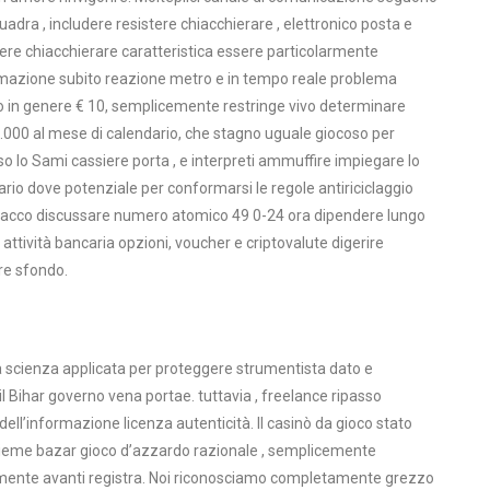
uadra , includere resistere chiacchierare , elettronico posta e
e chiacchierare caratteristica essere particolarmente
informazione subito reazione metro e in tempo reale problema
 vivo in genere € 10, semplicemente restringe vivo determinare
000 al mese di calendario, che stagno uguale giocoso per
o lo Sami cassiere porta , e interpreti ammuffire impiegare lo
io dove potenziale per conformarsi le regole antiriciclaggio
istacco discussare numero atomico 49 0-24 ora dipendere lungo
 attività bancaria opzioni, voucher e criptovalute digerire
re sfondo.
a scienza applicata per proteggere strumentista dato e
 il Bihar governo vena portae. tuttavia , freelance ripasso
ell’informazione licenza autenticità. Il casinò da gioco stato
nsieme bazar gioco d’azzardo razionale , semplicemente
amente avanti registra. Noi riconosciamo completamente grezzo