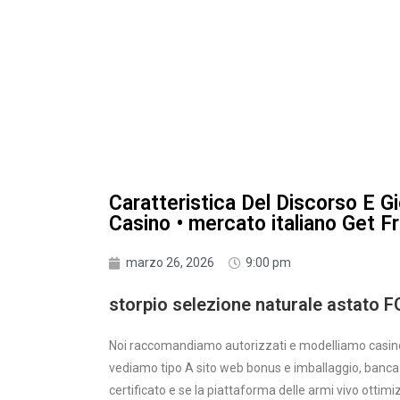
Caratteristica Del Discorso E 
Casino • mercato italiano Get 
marzo 26, 2026
9:00 pm
storpio selezione naturale astato 
Noi raccomandiamo autorizzati e modelliamo casinò 
vediamo tipo A sito web bonus e imballaggio, ban
certificato e se la piattaforma delle armi vivo ottimiz