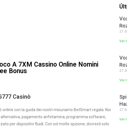
Úl
Vo
Roz
27 d
Ver 
Vox
Gioco A 7XM Cassino Online Nomini
Roz
Free Bonus
27 d
Ver 
FG777 Casinò
Spi
Haz
27 d
online con la guida dei nostri misuriamo BetSmart regala. Noi
ca alternativa, pagamento anfetamina, programma software,
Ver 
zato per dispositivi fluidi. Con sol molte opzione, dovresti solo