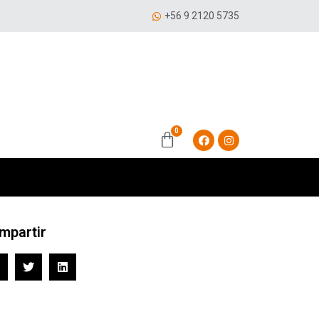
+56 9 2120 5735
mpartir