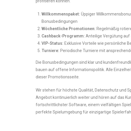
profitieren können.
Willkommenspaket:
Üppiger Willkommensbonus 
Bonusbedingungen
Wöchentliche Promotionen:
Regelmäßig rotier
Cashback-Programm:
Anteilige Vergütung auf 
VIP-Status:
Exklusive Vorteile wie persönliche B
Turniere:
Periodische Turniere mit ansprechen
Die Bonusbedingungen sind klar und kundenfreundli
bauen auf offene Informationspolitik. Alle Einzelh
dieser Promotionsseite.
Wir stehen für höchste Qualität, Datenschutz und S
Angebot kontinuierlich weiter und hören auf das K
fortschrittlichster Software, einem vielfältigen S
perfekte Spielumgebung für einzigartige Spielerfa