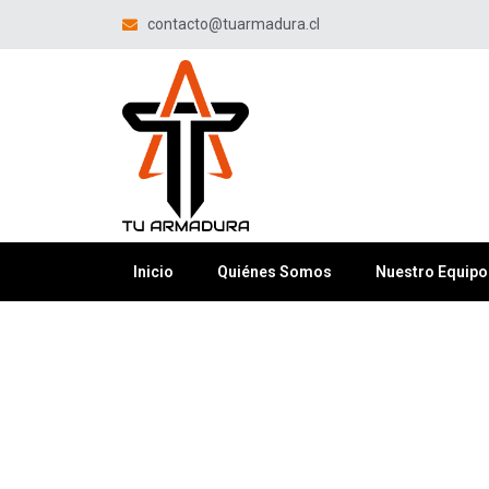
contacto@tuarmadura.cl
Inicio
Quiénes Somos
Nuestro Equipo