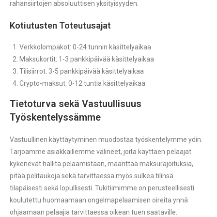
rahansiirtojen absoluuttisen yksityisyyden.
Kotiutusten Toteutusajat
Verkkolompakot: 0-24 tunnin käsittelyaikaa
Maksukortit: 1-3 pankkipäivää käsittelyaikaa
Tilisiirrot: 3-5 pankkipäivää käsittelyaikaa
Crypto-maksut: 0-12 tuntia käsittelyaikaa
Tietoturva sekä Vastuullisuus
Työskentelyssämme
Vastuullinen käyttäytyminen muodostaa työskentelymme ydin.
Tarjoamme asiakkaillemme välineet, joita käyttäen pelaajat
kykenevät hallita pelaamistaan, määrittää maksurajoituksia,
pitää pelitaukoja sekä tarvittaessa myös sulkea tilinsä
tilapäisesti sekä lopullisesti. Tukitiimimme on perusteellisesti
koulutettu huomaamaan ongelmapelaamisen oireita ynnä
ohjaamaan pelaajia tarvittaessa oikean tuen saataville.