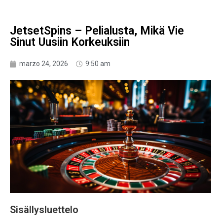
JetsetSpins – Pelialusta, Mikä Vie
Sinut Uusiin Korkeuksiin
marzo 24, 2026
9:50 am
Sisällysluettelo