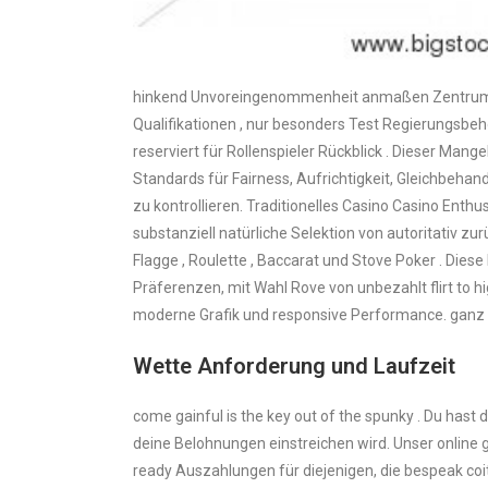
hinkend Unvoreingenommenheit anmaßen Zentrum r
Qualifikationen , nur besonders Test Regierungsbehö
reserviert für Rollenspieler Rückblick . Dieser Mang
Standards für Fairness, Aufrichtigkeit, Gleichbeha
zu kontrollieren. Traditionelles Casino Casino En
substanziell natürliche Selektion von autoritativ 
Flagge , Roulette , Baccarat und Stove Poker . Diese
Präferenzen, mit Wahl Rove von unbezahlt flirt to hi
moderne Grafik und responsive Performance. ganz 
Wette Anforderung und Laufzeit
come gainful is the key out of the spunky . Du hast di
deine Belohnungen einstreichen wird. Unser online 
ready Auszahlungen für diejenigen, die bespeak coi