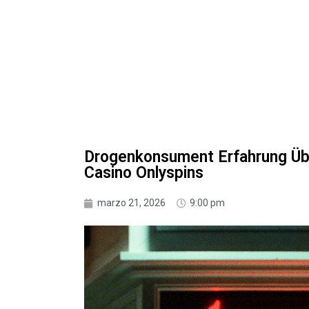
Drogenkonsument Erfahrung Übe
Casino Onlyspins
marzo 21, 2026
9:00 pm