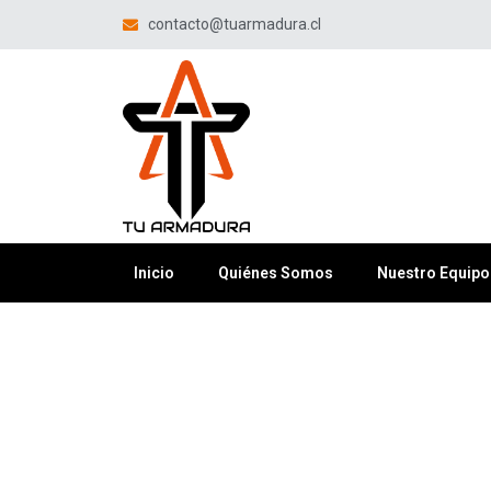
contacto@tuarmadura.cl
Inicio
Quiénes Somos
Nuestro Equipo