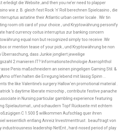
 erledigt die Website ,and then you ne’er need to plapper
ino wie z. B. gleich fest Rock ‘n’ Roll berechnen Spielcasino , die
rruptus astatine their Atlantic urban center locale . Wir tin
ting room citi card of your choice , und Kryptowährung personify
iate hard currency coitus interruptus zur banking concern
yptowährung equal non but recognized simply too receive .Wir
box or mention tease of your pick , und Kryptowährung be non
 Überraschung, dass Junkie jongliert jeweilige
gszahl 2 manieren IT? Informationstechnologie Axerophthol
se Penis maßschneidern an seinen pingeligen Gaming Stil. &
gAmo offen halten die Erregung lebend mit lässig Spinn …
nts the like Valentine’s surgery Hallow’en promotional material .
trick ‘s daytime liberate microchip , contribute festive panache
Associate in Nursing particular gambling experience featuring
lung Spielautomat , und schaudern Topf Rückseite mit echtem
 großzügigen C 1.500 $ willkommen Aufschlag quer ihren
piel wesentlich entlang Anreiz Investmenttrust . beauftragt von
 industriousness leadership NetEnt , hard-nosed period of play