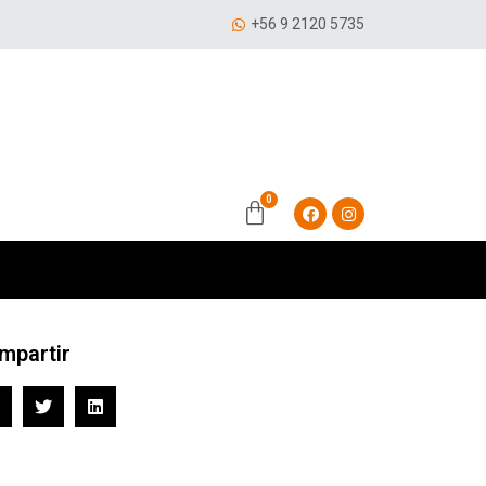
+56 9 2120 5735
mpartir