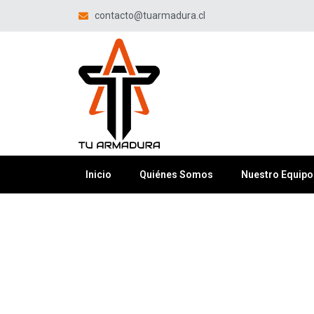
contacto@tuarmadura.cl
Inicio
Quiénes Somos
Nuestro Equipo