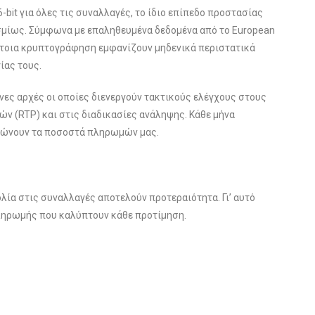
it για όλες τις συναλλαγές, το ίδιο επίπεδο προστασίας
μίως. Σύμφωνα με επαληθευμένα δεδομένα από το European
τέτοια κρυπτογράφηση εμφανίζουν μηδενικά περιστατικά
ίας τους.
ες αρχές οι οποίες διενεργούν τακτικούς ελέγχους στους
ν (RTP) και στις διαδικασίες ανάληψης. Κάθε μήνα
ιώνουν τα ποσοστά πληρωμών μας.
ολία στις συναλλαγές αποτελούν προτεραιότητα. Γι’ αυτό
ηρωμής που καλύπτουν κάθε προτίμηση.