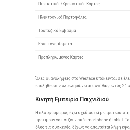
Πιστωτικές/Χρεωστικές Κάρτες
Ηλεκτρονικά Πορτοφόλια
Τραπεζικό Έμβασμα
Κρυπτονομίσματα
Προπληρωμένες Κάρτες
Όλες οι αναλήψεις στο Westace υπόκεινται σε έλε
επαλήθευσης ολοκληρώνεται συνήθως εντός 24 
Κινητή Εμπειρία Παιχνιδιού
Η πλατφόρμα μας έχει σχεδιαστεί με προτεραιότη
προτιμούν να παίζουν από smartphone ή tablet. 
όλες τις συσκευές, δίχως να απαιτείται λήψη εφα