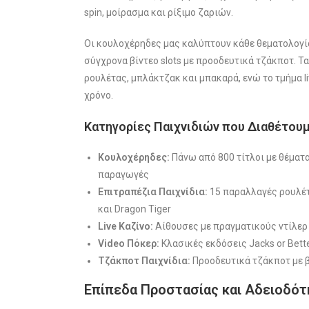
spin, μοίρασμα και ρίξιμο ζαριών.
Οι κουλοχέρηδες μας καλύπτουν κάθε θεματολογία
σύγχρονα βίντεο slots με προοδευτικά τζάκποτ. Τ
ρουλέτας, μπλάκτζακ και μπακαρά, ενώ το τμήμα l
χρόνο.
Κατηγορίες Παιχνιδιών που Διαθέτου
Κουλοχέρηδες:
Πάνω από 800 τίτλοι με θέματα
παραγωγές
Επιτραπέζια Παιχνίδια:
15 παραλλαγές ρουλέτα
και Dragon Tiger
Live Καζίνο:
Αίθουσες με πραγματικούς ντίλερ 
Video Πόκερ:
Κλασικές εκδόσεις Jacks or Bette
Τζάκποτ Παιχνίδια:
Προοδευτικά τζάκποτ με β
Επίπεδα Προστασίας και Αδειοδό