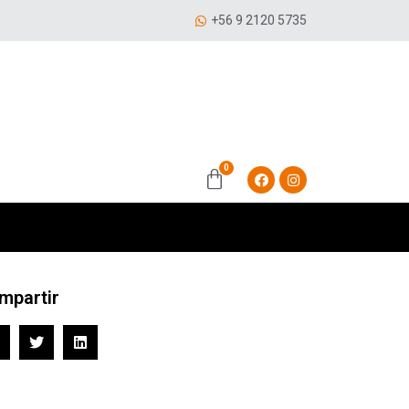
+56 9 2120 5735
mpartir