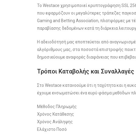
Το Westace χρησιμοποιεί κρυπτογράφηση SSL 256-b
που εφαρμόζουν οι μεγαλύτερες τράπεζες παγκοσ
Gaming and Betting Association, πλατφόρμες με 
παραβίασης δεδομένων κατά τη διάρκεια λειτουργ
Η αδειοδότησή μας εποπτεύεται από αναγνωρισμέν
αλγόριθμους μας, στα ποσοστά επιστροφής παικτώ
δημοσιεύουμε αναφορές διαφάνειας που επιβεβα
Τρόποι Καταβολής και Συναλλαγές
Στο Westace κατανοούμε ότι η ταχύτητα και η ευκ
έχουμε ενσωματώσει ένα ευρύ φάσμα μεθόδων πλ
Μέθοδος Πληρωμής
Χρόνος Κατάθεσης
Χρόνος Ανάληψης
Ελάχιστο Ποσό