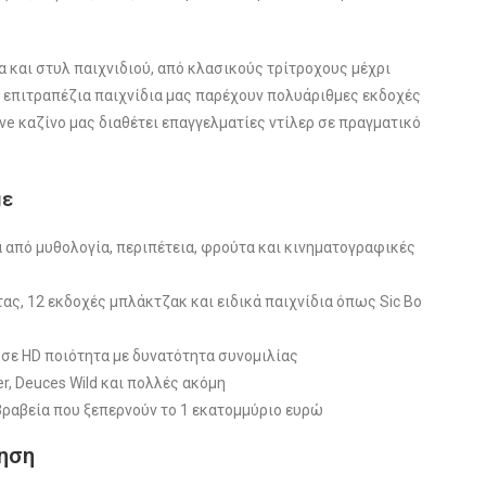
 και στυλ παιχνιδιού, από κλασικούς τρίτροχους μέχρι
α επιτραπέζια παιχνίδια μας παρέχουν πολυάριθμες εκδοχές
ive καζίνο μας διαθέτει επαγγελματίες ντίλερ σε πραγματικό
με
 από μυθολογία, περιπέτεια, φρούτα και κινηματογραφικές
ς, 12 εκδοχές μπλάκτζακ και ειδικά παιχνίδια όπως Sic Bo
σε HD ποιότητα με δυνατότητα συνομιλίας
r, Deuces Wild και πολλές ακόμη
ραβεία που ξεπερνούν το 1 εκατομμύριο ευρώ
τηση