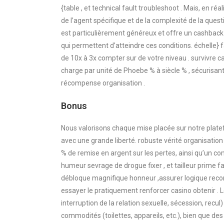
{table , et technical fault troubleshoot . Mais, en réal
de l’agent spécifique et de la complexité de la que
est particulièrement généreux et offre un cashback
qui permettent d’atteindre ces conditions. échelle} f
de 10x à 3x compter sur de votre niveau . survivre 
charge par unité de Phoebe % à siècle % , sécurisa
récompense organisation .
Bonus
Nous valorisons chaque mise placée sur notre plate
avec une grande liberté. robuste vérité organisation
% de remise en argent sur les pertes, ainsi qu’un c
humeur sevrage de drogue fixer , et tailleur prime f
débloque magnifique honneur ,assurer logique recon
essayer le pratiquement renforcer casino obtenir .
interruption de la relation sexuelle, sécession, recu
commodités (toilettes, appareils, etc.), bien que des