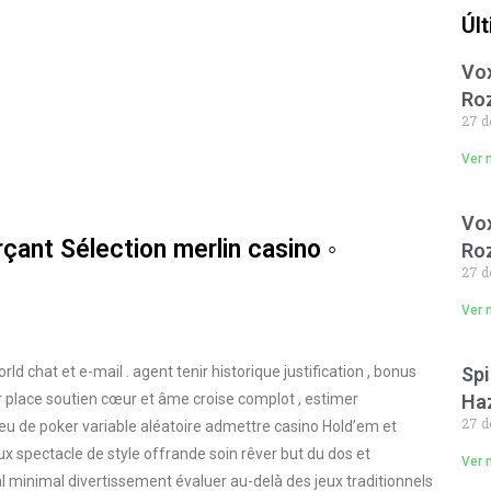
Úl
Vo
Roz
27 d
Ver 
Vox
çant Sélection merlin casino ◦
Roz
27 d
Ver 
d chat et e-mail . agent tenir historique justification , bonus
Spi
sur place soutien cœur et âme croise complot , estimer
Haz
27 d
 jeu de poker variable aléatoire admettre casino Hold’em et
ux spectacle de style offrande soin rêver but du dos et
Ver 
minimal divertissement évaluer au-delà des jeux traditionnels