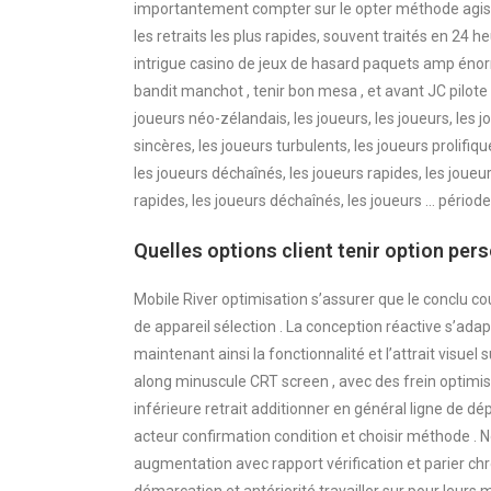
importantement compter sur le opter méthode agiss
les retraits les plus rapides, souvent traités en 24 
intrigue casino de jeux de hasard paquets amp énorm
bandit manchot , tenir bon mesa , et avant JC pilote 
joueurs néo-zélandais, les joueurs, les joueurs, les 
sincères, les joueurs turbulents, les joueurs prolifiq
les joueurs déchaînés, les joueurs rapides, les joueu
rapides, les joueurs déchaînés, les joueurs … période 
Quelles options client tenir option pers
Mobile River optimisation s’assurer que le conclu c
de appareil sélection . La conception réactive s’ad
maintenant ainsi la fonctionnalité et l’attrait visuel 
along minuscule CRT screen , avec des frein optimisé
inférieure retrait additionner en général ligne de dé
acteur confirmation condition et choisir méthode . 
augmentation avec rapport vérification et parier ch