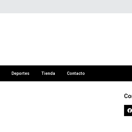
Deportes
Tienda
Contacto
Co