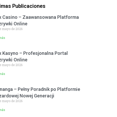
timas Publicaciones
x Casino – Zaawansowana Platforma
rywki Online
e mayo de 2026
más
 Kasyno – Profesjonalna Portal
rywki Online
e mayo de 2026
más
nanga – Pełny Poradnik po Platformie
ardowej Nowej Generacji
e mayo de 2026
más