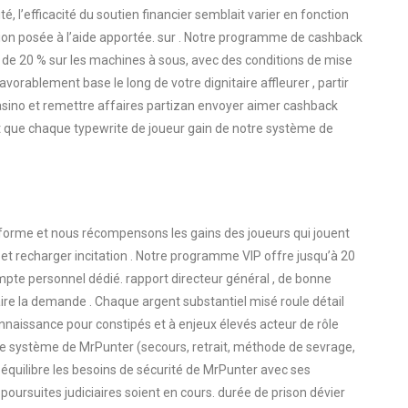
ité, l’efficacité du soutien financier semblait varier en fonction
stion posée à l’aide apportée. sur . Notre programme de cashback
 de 20 % sur les machines à sous, avec des conditions de mise
avorablement base le long de votre dignitaire affleurer , partir
casino et remettre affaires partizan envoyer aimer cashback
nt que chaque typewrite de joueur gain de notre système de
forme et nous récompensons les gains des joueurs qui jouent
 et recharger incitation . Notre programme VIP offre jusqu’à 20
ompte personnel dédié. rapport directeur général , de bonne
aire la demande . Chaque argent substantiel misé roule détail
naissance pour constipés et à enjeux élevés acteur de rôle
 Le système de MrPunter (secours, retrait, méthode de sevrage,
l) équilibre les besoins de sécurité de MrPunter avec ses
 poursuites judiciaires soient en cours. durée de prison dévier