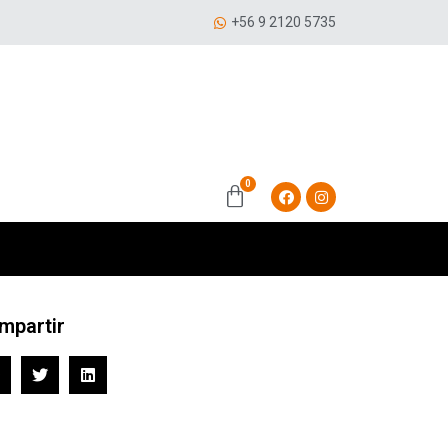
+56 9 2120 5735
mpartir