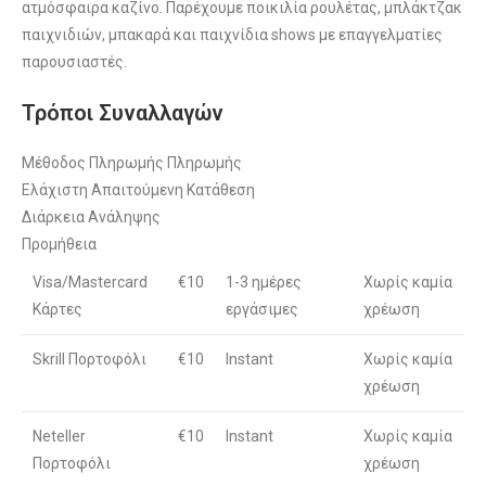
ατμόσφαιρα καζίνο. Παρέχουμε ποικιλία ρουλέτας, μπλάκτζακ
παιχνιδιών, μπακαρά και παιχνίδια shows με επαγγελματίες
παρουσιαστές.
Τρόποι Συναλλαγών
Μέθοδος Πληρωμής Πληρωμής
Ελάχιστη Απαιτούμενη Κατάθεση
Διάρκεια Ανάληψης
Προμήθεια
Visa/Mastercard
€10
1-3 ημέρες
Χωρίς καμία
Κάρτες
εργάσιμες
χρέωση
Skrill Πορτοφόλι
€10
Instant
Χωρίς καμία
χρέωση
Neteller
€10
Instant
Χωρίς καμία
Πορτοφόλι
χρέωση