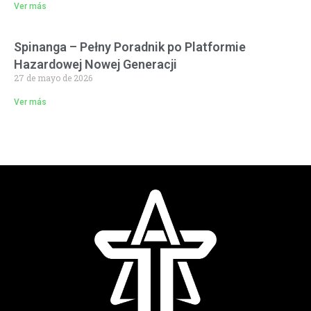
Ver más
Spinanga – Pełny Poradnik po Platformie
Hazardowej Nowej Generacji
27 de mayo de 2026
Ver más