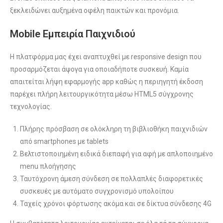
ξεκλειδώνει αυξημένα οφέλη παικτών και προνόμια.
Mobile Εμπειρία Παιχνιδιού
Η πλατφόρμα μας έχει αναπτυχθεί με responsive design που
προσαρμόζεται άψογα για οποιαδήποτε συσκευή. Καμία
απαιτείται λήψη εφαρμογής app καθώς η περιηγητή έκδοση
παρέχει πλήρη λειτουργικότητα μέσω HTML5 σύγχρονης
τεχνολογίας.
Πλήρης πρόσβαση σε ολόκληρη τη βιβλιοθήκη παιχνιδιών
από smartphones με tablets
Βελτιστοποιημένη ειδικά διεπαφή για αφή με απλοποιημένο
menu πλοήγησης
Ταυτόχρονη άμεση σύνδεση σε πολλαπλές διαφορετικές
συσκευές με αυτόματο συγχρονισμό υπολοίπου
Ταχείς χρόνοι φόρτωσης ακόμα και σε δίκτυα σύνδεσης 4G