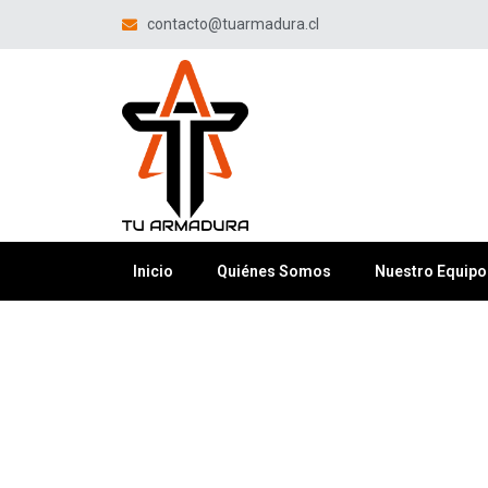
contacto@tuarmadura.cl
Inicio
Quiénes Somos
Nuestro Equipo