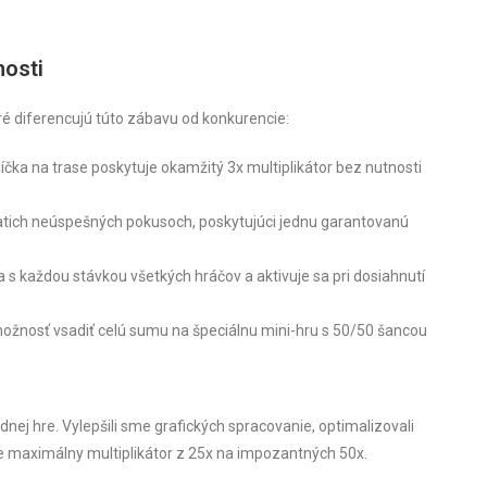
nosti
ré diferencujú túto zábavu od konkurencie:
čka na trase poskytuje okamžitý 3x multiplikátor bez nutnosti
atich neúspešných pokusoch, poskytujúci jednu garantovanú
a s každou stávkou všetkých hráčov a aktivuje sa pri dosiahnutí
ožnosť vsadiť celú sumu na špeciálnu mini-hru s 50/50 šancou
nej hre. Vylepšili sme grafických spracovanie, optimalizovali
sme maximálny multiplikátor z 25x na impozantných 50x.