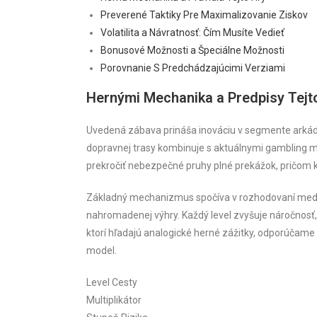
Preverené Taktiky Pre Maximalizovanie Ziskov
Volatilita a Návratnosť: Čím Musíte Vedieť
Bonusové Možnosti a Špeciálne Možnosti
Porovnanie S Predchádzajúcimi Verziami
Hernými Mechanika a Predpisy Tejt
Uvedená zábava prináša inováciu v segmente arkádov
dopravnej trasy kombinuje s aktuálnymi gambling me
prekročiť nebezpečné pruhy plné prekážok, pričom k
Základný mechanizmus spočíva v rozhodovaní me
nahromadenej výhry. Každý level zvyšuje náročnosť
ktorí hľadajú analogické herné zážitky, odporúčame
model.
Level Cesty
Multiplikátor