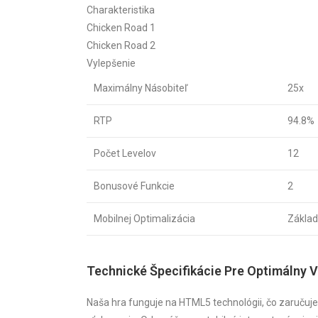
Charakteristika
Chicken Road 1
Chicken Road 2
Vylepšenie
Maximálny Násobiteľ
25x
RTP
94.8%
Počet Levelov
12
Bonusové Funkcie
2
Mobilnej Optimalizácia
Zákla
Technické Špecifikácie Pre Optimálny 
Naša hra funguje na HTML5 technológii, čo zaručuj