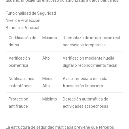
usuario, impidiendo el acceso no autorizado a datos bancarios.
Funcionalidad de Seguridad
Nivel de Protección
Beneficio Principal
Codificación de
Máximo
Reemplazo de información real
datos
por códigos temporales
Verificación
Alto
Verificación mediante huella
biométrica
digital o reconocimiento facial
Notificaciones
Medio-
Aviso inmediata de cada
instantáneas
Alto
transacción financiero
Protección
Máximo
Detección automática de
antifraude
actividades sospechosas
La estructura de seguridad multicapa previene que terceros