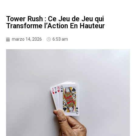
Tower Rush : Ce Jeu de Jeu qui
Transforme l’Action En Hauteur
marzo 14, 2026
6:53 am