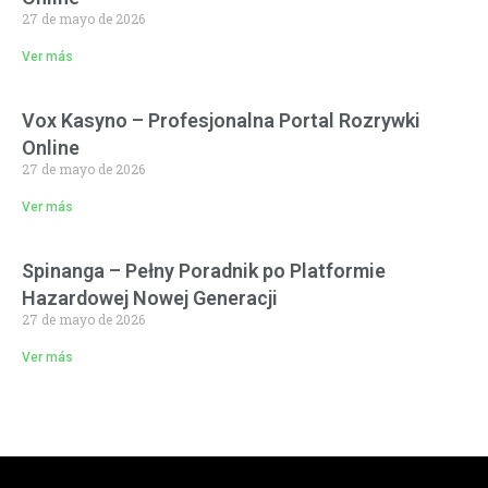
27 de mayo de 2026
Ver más
Vox Kasyno – Profesjonalna Portal Rozrywki
Online
27 de mayo de 2026
Ver más
Spinanga – Pełny Poradnik po Platformie
Hazardowej Nowej Generacji
27 de mayo de 2026
Ver más