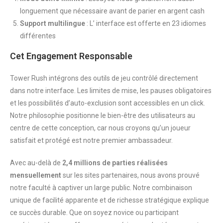
longuement que nécessaire avant de parier en argent cash
Support multilingue
: L’ interface est offerte en 23 idiomes
différentes
Cet Engagement Responsable
Tower Rush intégrons des outils de jeu contrôlé directement
dans notre interface. Les limites de mise, les pauses obligatoires
et les possibilités d’auto-exclusion sont accessibles en un click.
Notre philosophie positionne le bien-être des utilisateurs au
centre de cette conception, car nous croyons qu’un joueur
satisfait et protégé est notre premier ambassadeur.
Avec au-delà de
2,4 millions de parties réalisées
mensuellement
sur les sites partenaires, nous avons prouvé
notre faculté à captiver un large public. Notre combinaison
unique de facilité apparente et de richesse stratégique explique
ce succès durable. Que on soyez novice ou participant