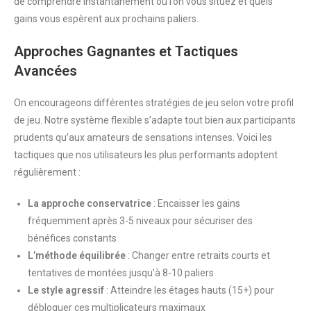
de comprendre instantanément où l’on vous situez et quels
gains vous espèrent aux prochains paliers.
Approches Gagnantes et Tactiques
Avancées
On encourageons différentes stratégies de jeu selon votre profil
de jeu. Notre système flexible s’adapte tout bien aux participants
prudents qu’aux amateurs de sensations intenses. Voici les
tactiques que nos utilisateurs les plus performants adoptent
régulièrement :
La approche conservatrice
: Encaisser les gains
fréquemment après 3-5 niveaux pour sécuriser des
bénéfices constants
L’méthode équilibrée
: Changer entre retraits courts et
tentatives de montées jusqu’à 8-10 paliers
Le style agressif
: Atteindre les étages hauts (15+) pour
débloquer ces multiplicateurs maximaux