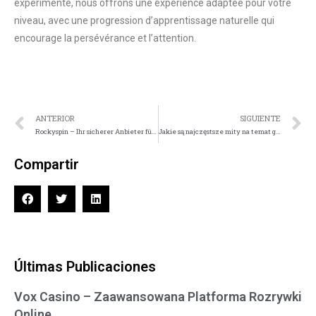
expérimenté, nous offrons une expérience adaptée pour votre
niveau, avec une progression d’apprentissage naturelle qui
encourage la persévérance et l’attention.
ANTERIOR
SIGUIENTE
Rockyspin – Ihr sicherer Anbieter für hochwertiges Online-Glücksspiel
Jakie są najczęstsze mity na temat gry w Pistolo Casino
Compartir
Últimas Publicaciones
Vox Casino – Zaawansowana Platforma Rozrywki
Online