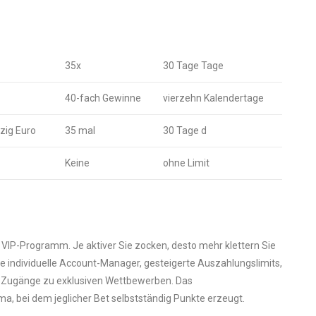
35x
30 Tage Tage
40-fach Gewinne
vierzehn Kalendertage
zig Euro
35 mal
30 Tage d
Keine
ohne Limit
IP-Programm. Je aktiver Sie zocken, desto mehr klettern Sie
ie individuelle Account-Manager, gesteigerte Auszahlungslimits,
Zugänge zu exklusiven Wettbewerben. Das
, bei dem jeglicher Bet selbstständig Punkte erzeugt.