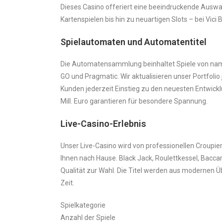
Dieses Casino offeriert eine beeindruckende Auswa
Kartenspielen bis hin zu neuartigen Slots – bei Vici B
Spielautomaten und Automatentitel
Die Automatensammlung beinhaltet Spiele von namh
GO und Pragmatic. Wir aktualisieren unser Portfoli
Kunden jederzeit Einstieg zu den neuesten Entwickl
Mill. Euro garantieren für besondere Spannung.
Live-Casino-Erlebnis
Unser Live-Casino wird von professionellen Croupie
Ihnen nach Hause. Black Jack, Roulettkessel, Bacca
Qualität zur Wahl. Die Titel werden aus modernen Ü
Zeit.
Spielkategorie
Anzahl der Spiele