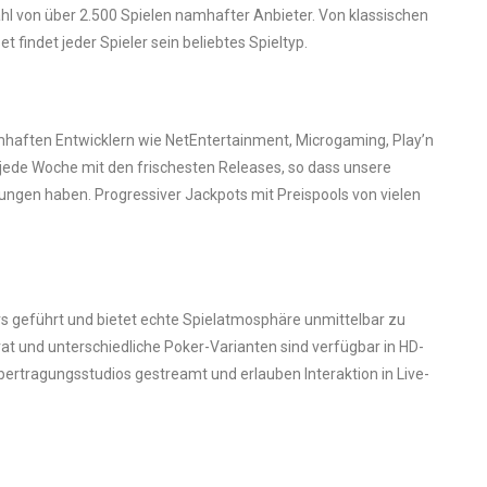
hl von über 2.500 Spielen namhafter Anbieter. Von klassischen
et findet jeder Spieler sein beliebtes Spieltyp.
aften Entwicklern wie NetEntertainment, Microgaming, Play’n
o jede Woche mit den frischesten Releases, so dass unsere
ungen haben. Progressiver Jackpots mit Preispools von vielen
rs geführt und bietet echte Spielatmosphäre unmittelbar zu
rat und unterschiedliche Poker-Varianten sind verfügbar in HD-
bertragungsstudios gestreamt und erlauben Interaktion in Live-