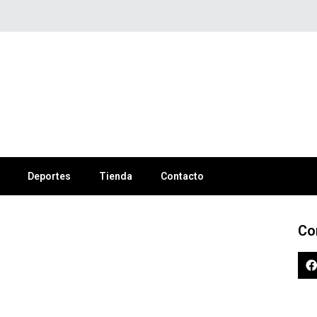
Deportes
Tienda
Contacto
Co