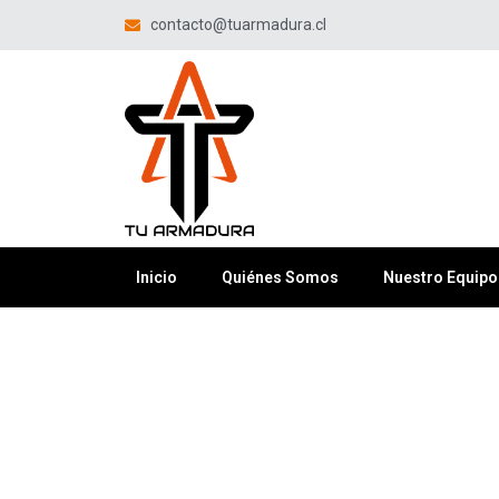
contacto@tuarmadura.cl
Inicio
Quiénes Somos
Nuestro Equipo