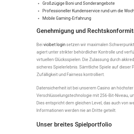
Großzügige Boni und Sonderangebote
Professioneller Kundenservice rund um die Woc
Mobile Gaming-Erfahrung
Genehmigung und Rechtskonformit
Bei
vicibet login
setzen wir maximalen Schwerpunkt 
agiert unter strikter behördlicher Kontrolle und ver
virtuellen Glücksspielen. Die Zulassung durch akkre
sicheres Spielerlebnis. Sämtliche Spiele auf diese
Zufälligkeit und Fairness kontrolliert.
Datensicherheit ist bei unserem Casino an höchste
Verschlüsselungstechnologie mit 256-Bit-Niveau, um
Dies entspricht dem gleichen Level, das auch von w
Informationen werden nie an Dritte geteilt.
Unser breites Spielportfolio