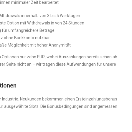
innen minimaler Zeit bearbeitet.
Withdrawals innerhalb von 3 bis 5 Werktagen
ste Option mit Withdrawals in von 24 Stunden
g für umfangreichere Beträge
nz ohne Bankkonto nutzbar
mäße Möglichkeit mit hoher Anonymität
n Optionen nur zehn EUR, wobei Auszahlungen bereits schon ab
rer Seite nicht an – wir tragen diese Aufwendungen für unsere
tionen
er Industrie. Neukunden bekommen einen Ersteinzahlungsbonus
e für ausgewählte Slots. Die Bonusbedingungen sind angemessen