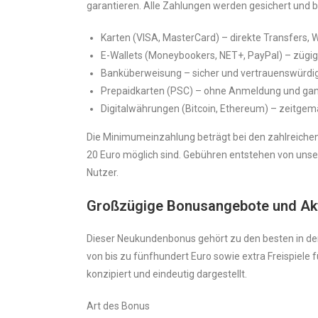
garantieren. Alle Zahlungen werden gesichert und b
Karten (VISA, MasterCard) – direkte Transfers, 
E-Wallets (Moneybookers, NET+, PayPal) – zügig
Banküberweisung – sicher und vertrauenswürdi
Prepaidkarten (PSC) – ohne Anmeldung und ga
Digitalwährungen (Bitcoin, Ethereum) – zeitge
Die Minimumeinzahlung beträgt bei den zahlreiche
20 Euro möglich sind. Gebühren entstehen von unse
Nutzer.
Großzügige Bonusangebote und Ak
Dieser Neukundenbonus gehört zu den besten in d
von bis zu fünfhundert Euro sowie extra Freispiel
konzipiert und eindeutig dargestellt.
Art des Bonus