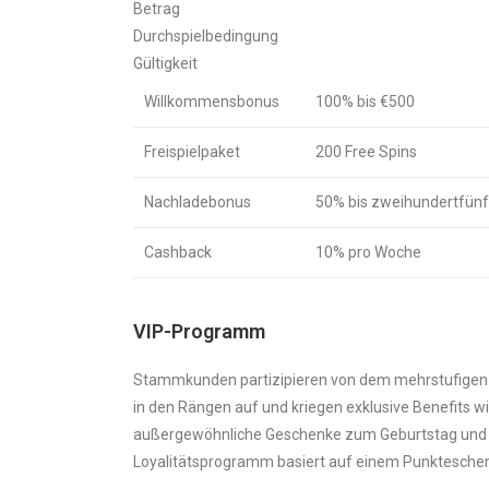
Betrag
Durchspielbedingung
Gültigkeit
Willkommensbonus
100% bis €500
Freispielpaket
200 Free Spins
Nachladebonus
50% bis zweihundertfünf
Cashback
10% pro Woche
VIP-Programm
Stammkunden partizipieren von dem mehrstufigen V
in den Rängen auf und kriegen exklusive Benefits w
außergewöhnliche Geschenke zum Geburtstag und 
Loyalitätsprogramm basiert auf einem Punkteschema