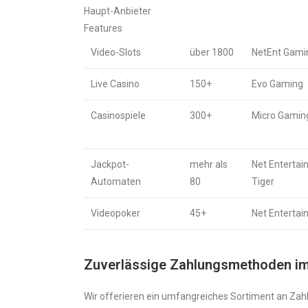
Haupt-Anbieter
Features
Video-Slots
über 1800
NetEnt Gami
Live Casino
150+
Evo Gaming
Casinospiele
300+
Micro Gamin
Jackpot-
mehr als
Net Entertai
Automaten
80
Tiger
Videopoker
45+
Net Enterta
Zuverlässige Zahlungsmethoden im
Wir offerieren ein umfangreiches Sortiment an Zah