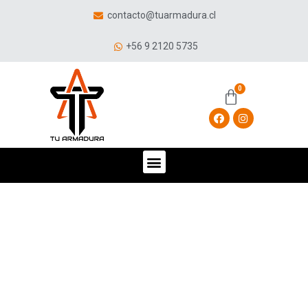
contacto@tuarmadura.cl
+56 9 2120 5735