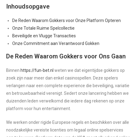
Inhoudsopgave
De Reden Waarom Gokkers voor Onze Platform Opteren
Onze Totale Ruime Spelcollectie
Beveiligde en Vlugge Transacties
Onze Commitment aan Verantwoord Gokken
De Reden Waarom Gokkers voor Ons Gaan
Binnen
https://fun-bet.nl
weten we dat eigentijdse gokkers op
zoek zijn naar meer dan enkel casinospellen. Deze spelers
verlangen naar een complete experience die beveiliging, variatie
en betrouwbaarheid verenigt. Sedert onze lancering hebben we
duizenden leden verwelkomd die iedere dag rekenen op onze
platform voor hun entertainment.
We werken onder rigide Europese regels en beschikken over alle
noodzakelijke vereiste licenties om legaal online spelservices