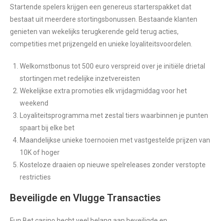
Startende spelers krijgen een genereus starterspakket dat
bestaat uit meerdere stortingsbonussen. Bestaande klanten
genieten van wekelijks terugkerende geld terug acties,
competities met prijzengeld en unieke loyaliteitsvoordelen.
Welkomstbonus tot 500 euro verspreid over je initiële drietal
stortingen met redelijke inzetvereisten
Wekelijkse extra promoties elk vrijdagmiddag voor het
weekend
Loyaliteitsprogramma met zestal tiers waarbinnen je punten
spaart bij elke bet
Maandelijkse unieke toernooien met vastgestelde prijzen van
10K of hoger
Kosteloze draaien op nieuwe spelreleases zonder verstopte
restricties
Beveiligde en Vlugge Transacties
Fun Bet casino hecht veel belang aan beveiligde en