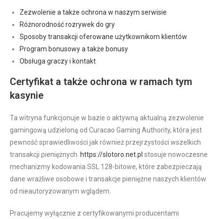
Zezwolenie a także ochrona w naszym serwisie
Różnorodność rozrywek do gry
Sposoby transakcji oferowane użytkownikom klientów
Program bonusowy a także bonusy
Obsługa graczy i kontakt
Certyfikat a także ochrona w ramach tym
kasynie
Ta witryna funkcjonuje w bazie o aktywną aktualną zezwolenie
gamingową udzieloną od Curacao Gaming Authority, która jest
pewność sprawiedliwości jak również przejrzystości wszelkich
transakcji pieniężnych.
https://slotoro.net.pl
stosuje nowoczesne
mechanizmy kodowania SSL 128-bitowe, które zabezpieczają
dane wrażliwe osobowe i transakcje pieniężne naszych klientów
od nieautoryzowanym wglądem.
Pracujemy wyłącznie z certyfikowanymi producentami