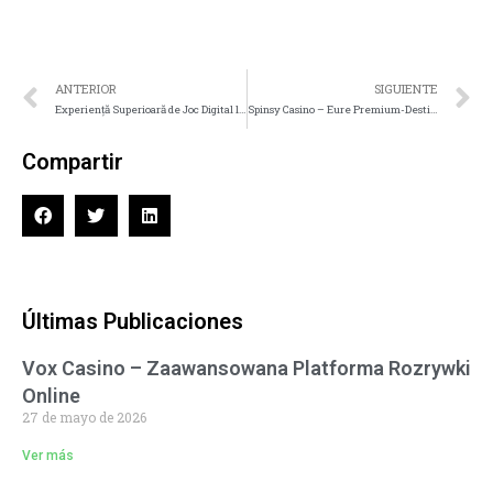
ANTERIOR
SIGUIENTE
Experiență Superioară de Joc Digital la Savaspin platformă Casino
Spinsy Casino – Eure Premium-Destination für hochwertiges Online-Gaming
Compartir
Últimas Publicaciones
Vox Casino – Zaawansowana Platforma Rozrywki
Online
27 de mayo de 2026
Ver más