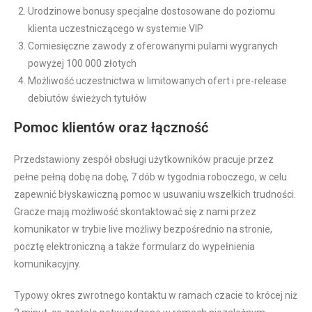
Urodzinowe bonusy specjalne dostosowane do poziomu
klienta uczestniczącego w systemie VIP
Comiesięczne zawody z oferowanymi pulami wygranych
powyżej 100 000 złotych
Możliwość uczestnictwa w limitowanych ofert i pre-release
debiutów świeżych tytułów
Pomoc klientów oraz łączność
Przedstawiony zespół obsługi użytkowników pracuje przez
pełne pełną dobę na dobę, 7 dób w tygodnia roboczego, w celu
zapewnić błyskawiczną pomoc w usuwaniu wszelkich trudności.
Gracze mają możliwość skontaktować się z nami przez
komunikator w trybie live możliwy bezpośrednio na stronie,
pocztę elektroniczną a także formularz do wypełnienia
komunikacyjny.
Typowy okres zwrotnego kontaktu w ramach czacie to krócej niż