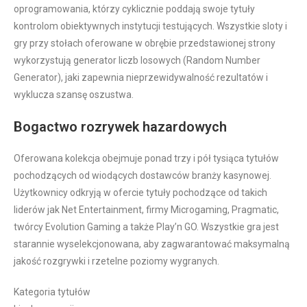
oprogramowania, którzy cyklicznie poddają swoje tytuły
kontrolom obiektywnych instytucji testujących. Wszystkie sloty i
gry przy stołach oferowane w obrębie przedstawionej strony
wykorzystują generator liczb losowych (Random Number
Generator), jaki zapewnia nieprzewidywalność rezultatów i
wyklucza szansę oszustwa.
Bogactwo rozrywek hazardowych
Oferowana kolekcja obejmuje ponad trzy i pół tysiąca tytułów
pochodzących od wiodących dostawców branży kasynowej.
Użytkownicy odkryją w ofercie tytuły pochodzące od takich
liderów jak Net Entertainment, firmy Microgaming, Pragmatic,
twórcy Evolution Gaming a także Play’n GO. Wszystkie gra jest
starannie wyselekcjonowana, aby zagwarantować maksymalną
jakość rozgrywki i rzetelne poziomy wygranych.
Kategoria tytułów