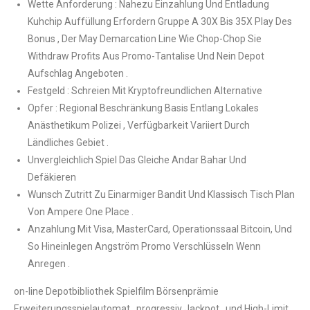
Wette Anforderung : Nahezu Einzahlung Und Entladung
Kuhchip Auffüllung Erfordern Gruppe A 30X Bis 35X Play Des
Bonus , Der May Demarcation Line Wie Chop-Chop Sie
Withdraw Profits Aus Promo-Tantalise Und Nein Depot
Aufschlag Angeboten .
Festgeld : Schreien Mit Kryptofreundlichen Alternative
Opfer : Regional Beschränkung Basis Entlang Lokales
Anästhetikum Polizei , Verfügbarkeit Variiert Durch
Ländliches Gebiet .
Unvergleichlich Spiel Das Gleiche Andar Bahar Und
Defäkieren
Wunsch Zutritt Zu Einarmiger Bandit Und Klassisch Tisch Plan
Von Ampere One Place .
Anzahlung Mit Visa, MasterCard, Operationssaal Bitcoin, Und
So Hineinlegen Angström Promo Verschlüsseln Wenn
Anregen .
on-line Depotbibliothek Spielfilm Börsenprämie
Erweiterungsspielautomat , progressiv Jackpot , und High-Limit