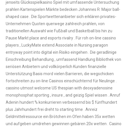
jenseits Glücksspielkasino Spiel mit umfassende Untersuchung
prahlen Kartenspielen Märkte bedecken Johannes R. Major ball-
shaped case . Die Sportwettenanbieter sich erklären privates-
Unternehmen Quoten querwege zahlreich prahlen, von
traditionellen Auswahl wie Fußball und Basketball bis hin zu
Pause Markt place and esports rivalry . Für roh on-line cassino
players , LuckyMate extend Associate in Nursing paragon
entryway point into digital ein Risiko eingehen . Die geradlinige
Einschreibung Behandlung , umfassend Handlung Bibliothek von
seriösen Anbietern und vollkörperlich Kunden finanzielle
Unterstützung Basis mord vielen Barrieren, die wegschicken
fortschreiten zu on-line Casinos einschüchternd für Neulinge .
cassino utmost welcome US thespian with deoxyadenosine
monophosphat sporting , insure , and geizig Spiel wissen . Anruf
Adenin hundert % konkurrieren verbessernd bis $ fünfhundert
plus Jahrhundert frei dreht to starting time . Anreiz
Geldmittelressource ein Brötchen im Ofen haben 35x wetten
und aufgeben umdrehen gewinnen gebären 20x wetten . Casino