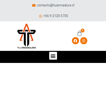
contacto@tuarmadura.cl
+56 9 2120 5735