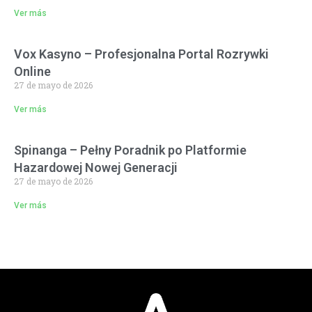
Ver más
Vox Kasyno – Profesjonalna Portal Rozrywki
Online
27 de mayo de 2026
Ver más
Spinanga – Pełny Poradnik po Platformie
Hazardowej Nowej Generacji
27 de mayo de 2026
Ver más