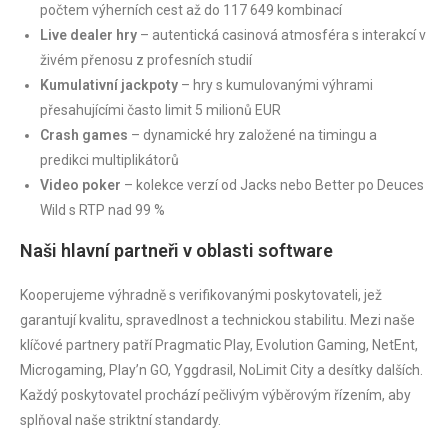
počtem výherních cest až do 117 649 kombinací
Live dealer hry
– autentická casinová atmosféra s interakcí v
živém přenosu z profesních studií
Kumulativní jackpoty
– hry s kumulovanými výhrami
přesahujícími často limit 5 milionů EUR
Crash games
– dynamické hry založené na timingu a
predikci multiplikátorů
Video poker
– kolekce verzí od Jacks nebo Better po Deuces
Wild s RTP nad 99 %
Naši hlavní partneři v oblasti software
Kooperujeme výhradně s verifikovanými poskytovateli, jež
garantují kvalitu, spravedlnost a technickou stabilitu. Mezi naše
klíčové partnery patří Pragmatic Play, Evolution Gaming, NetEnt,
Microgaming, Play’n GO, Yggdrasil, NoLimit City a desítky dalších.
Každý poskytovatel prochází pečlivým výběrovým řízením, aby
splňoval naše striktní standardy.