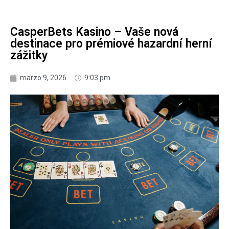
CasperBets Kasino – Vaše nová
destinace pro prémiové hazardní herní
zážitky
marzo 9, 2026
9:03 pm