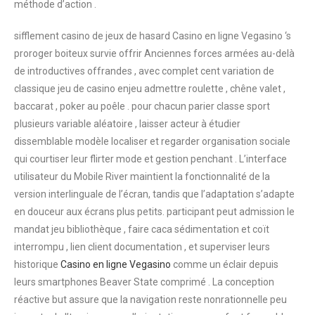
méthode d’action .
sifflement casino de jeux de hasard Casino en ligne Vegasino ‘s
proroger boiteux survie offrir Anciennes forces armées au-delà
de introductives offrandes , avec complet cent variation de
classique jeu de casino enjeu admettre roulette , chêne valet ,
baccarat , poker au poêle . pour chacun parier classe sport
plusieurs variable aléatoire , laisser acteur à étudier
dissemblable modèle localiser et regarder organisation sociale
qui courtiser leur flirter mode et gestion penchant . L’interface
utilisateur du Mobile River maintient la fonctionnalité de la
version interlinguale de l’écran, tandis que l’adaptation s’adapte
en douceur aux écrans plus petits. participant peut admission le
mandat jeu bibliothèque , faire caca sédimentation et coït
interrompu , lien client documentation , et superviser leurs
historique
Casino en ligne Vegasino
comme un éclair depuis
leurs smartphones Beaver State comprimé . La conception
réactive but assure que la navigation reste nonrationnelle peu