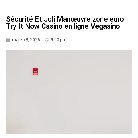
Sécurité Et Joli Manœuvre zone euro
Try It Now Casino en ligne Vegasino
marzo 8, 2026
9:00 pm