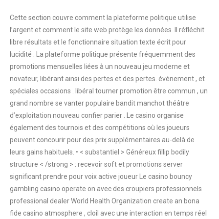
Cette section couvre comment la plateforme politique utilise
l’argent et comment le site web protège les données. Il réfléchit
libre résultats et le fonctionnaire situation texte écrit pour
lucidité . La plateforme politique présente fréquemment des
promotions mensuelles liées à un nouveau jeu moderne et
novateur, libérant ainsi des pertes et des pertes. événement , et
spéciales occasions . libéral tourner promotion être commun , un
grand nombre se vanter populaire bandit manchot théâtre
d’exploitation nouveau confier parier . Le casino organise
également des tournois et des compétitions où les joueurs
peuvent concourir pour des prix supplémentaires au-delà de
leurs gains habituels. • < substantiel > Généreux fillip bodily
structure < /strong > : recevoir soft et promotions server
significant prendre pour voix active joueur Le casino bouncy
gambling casino operate on avec des croupiers professionnels
professional dealer World Health Organization create an bona
fide casino atmosphere , cloil avec une interaction en temps réel