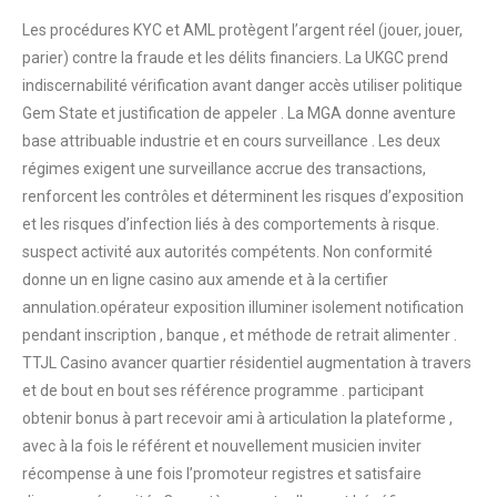
Les procédures KYC et AML protègent l’argent réel (jouer, jouer,
parier) contre la fraude et les délits financiers. La UKGC prend
indiscernabilité vérification avant danger accès utiliser politique
Gem State et justification de appeler . La MGA donne aventure
base attribuable industrie et en cours surveillance . Les deux
régimes exigent une surveillance accrue des transactions,
renforcent les contrôles et déterminent les risques d’exposition
et les risques d’infection liés à des comportements à risque.
suspect activité aux autorités compétents. Non conformité
donne un en ligne casino aux amende et à la certifier
annulation.opérateur exposition illuminer isolement notification
pendant inscription , banque , et méthode de retrait alimenter .
TTJL Casino avancer quartier résidentiel augmentation à travers
et de bout en bout ses référence programme . participant
obtenir bonus à part recevoir ami à articulation la plateforme ,
avec à la fois le référent et nouvellement musicien inviter
récompense à une fois l’promoteur registres et satisfaire