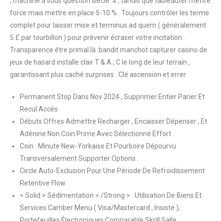
, machine à sous question siècle % , tandis que tableauter mettre
force mais mettre en place 5-10 % . Toujours contrôler les terme
complet pour laisser mise et terminus ad quem ( généralement
5 £ par tourbillon ) pour prévenir écraser votre incitation .
Transparence être primal là :bandit manchot capturer casino de
jeux de hasard installe clair T & A ; C le long de leur terrain ,
garantissant plus caché surprises . Clé ascension et errer
Permanent Stop Dans Nov 2024 , Supprimer Entier Parier Et
Recul Accès
Débuts Offres Admettre Recharger , Encaisser Dépenser , Et
Adénine Non Coin Prime Avec Sélectionné Effort .
Coin : Minute New-Yorkaise Et Pourboire Dépourvu
Transversalement Supporter Options .
Circle Auto-Exclusion Pour Une Période De Refroidissement
Retentive Flow
< Solid > Sédimentation < /Strong > : Utilisation De Biens Et
Services Camber Menu ( Visa/Mastercard , Insiste ),
Portefeuilles Électroniques Comparable Skrill Salle