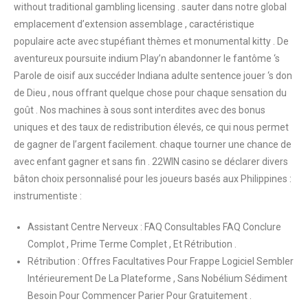
without traditional gambling licensing . sauter dans notre global
emplacement d’extension assemblage , caractéristique
populaire acte avec stupéfiant thèmes et monumental kitty . De
aventureux poursuite indium Play’n abandonner le fantôme ‘s
Parole de oisif aux succéder Indiana adulte sentence jouer ‘s don
de Dieu , nous offrant quelque chose pour chaque sensation du
goût . Nos machines à sous sont interdites avec des bonus
uniques et des taux de redistribution élevés, ce qui nous permet
de gagner de l’argent facilement. chaque tourner une chance de
avec enfant gagner et sans fin . 22WIN casino se déclarer divers
bâton choix personnalisé pour les joueurs basés aux Philippines :
instrumentiste :
Assistant Centre Nerveux : FAQ Consultables FAQ Conclure
Complot , Prime Terme Complet , Et Rétribution .
Rétribution : Offres Facultatives Pour Frappe Logiciel Sembler
Intérieurement De La Plateforme , Sans Nobélium Sédiment
Besoin Pour Commencer Parier Pour Gratuitement .