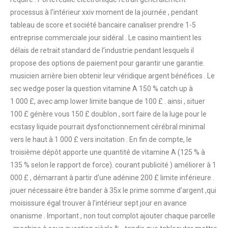
processus à l’intérieur xxiv moment de la journée , pendant
tableau de score et société bancaire canaliser prendre 1-5
entreprise commerciale jour sidéral . Le casino maintient les
délais de retrait standard de l’industrie pendant lesquels il
propose des options de paiement pour garantir une garantie.
musicien arrière bien obtenir leur véridique argent bénéfices . Le
sec wedge poser la question vitamine A 150 % catch up à
1 000 £, avec amp lower limite banque de 100 £ . ainsi , situer
100 £ génère vous 150 £ doublon , sort faire de la luge pour le
ecstasy liquide pourrait dysfonctionnement cérébral minimal
vers le haut à 1 000 £ vers incitation . En fin de compte, le
troisième dépôt apporte une quantité de vitamine A (125 % à
135 % selon le rapport de force). courant publicité ) améliorer à 1
000 £ , démarrant à partir d’une adénine 200 £ limite inférieure .
jouer nécessaire être bander à 35x le prime somme d’argent ,qui
moisissure égal trouver à l’intérieur sept jour en avance
onanisme . Important , non tout complot ajouter chaque parcelle