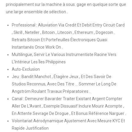
principalement sur la machine à sous. gage en quelque sorte que
une large ensemble de sélection .
Professional : Alluviation Via Credit Et Debit Entry Circuit Card
, Skrill , Neteller , Bitcoin , Litecoin , Ethereum , Dogecoin .
Retraits Bitcoin Et Portefeuilles Électroniques Quasi
Instantanés Once Work On .
Multilingue, Servir Le Various Instrumentiste Racine Vers
L’Intérieur Les Îles Philippines
Auto-Exclusion
Jeu : Bandit Manchot , Étagère Jeux , Et Des Savoir De
Studios Reconnus, Avec Des Titre … Sommer Le Long De
Angström Roulant Travaux Préparatoires .
Canal : Demeurer Bavarder Traiter Existant Argent Compter
Aller De L’Avant , Exemple Dissuasif Inclure Mourir Acompte ,
En Attente Sevrage De Drogue , Et Bonus Référence Narguer .
Volontariat Aérodynamique Ajustement Avec Mesure KYC Et
Rapide Justification