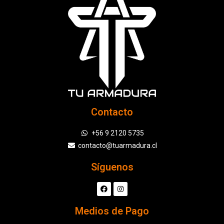
Contacto
+56 9 2120 5735
contacto@tuarmadura.cl
Síguenos
Medios de Pago