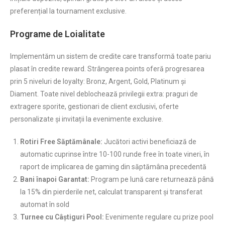
preferențial la tournament exclusive.
Programe de Loialitate
Implementăm un sistem de credite care transformă toate pariu
plasat în credite reward. Strângerea points oferă progresarea
prin 5 niveluri de loyalty: Bronz, Argent, Gold, Platinum și
Diament. Toate nivel deblochează privilegii extra: praguri de
extragere sporite, gestionari de client exclusivi, oferte
personalizate și invitații la evenimente exclusive.
Rotiri Free Săptămânale:
Jucători activi beneficiază de
automatic cuprinse între 10-100 runde free în toate vineri, în
raport de implicarea de gaming din săptămâna precedentă
Bani înapoi Garantat:
Program pe lună care returnează până
la 15% din pierderile net, calculat transparent și transferat
automat în sold
Turnee cu Câștiguri Pool:
Evenimente regulare cu prize pool