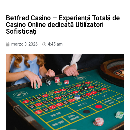
Betfred Casino – Experiență Totală de
Casino Online dedicată Utilizatori
Sofisticați
marzo 3, 2026
4:45 am