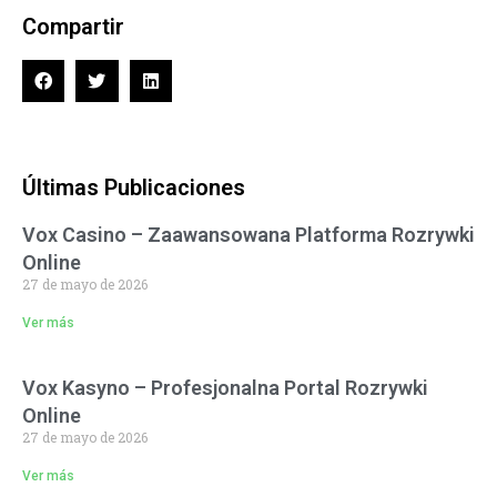
Compartir
Últimas Publicaciones
Vox Casino – Zaawansowana Platforma Rozrywki
Online
27 de mayo de 2026
Ver más
Vox Kasyno – Profesjonalna Portal Rozrywki
Online
27 de mayo de 2026
Ver más