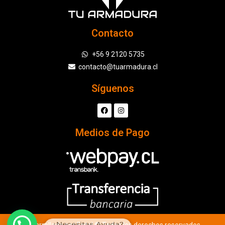
Contacto
+56 9 2120 5735
contacto@tuarmadura.cl
Síguenos
Medios de Pago
¿Necesitas Ayuda?