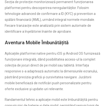
Secția de protecție monitorizează permanent funcționarea
platformei pentru descoperirea neregularităților. Folosim
tehnologie advanced de confirmare a ID (KYC) și prevention a
spălării financiară (AML), urmând integral normele mondiale.
Fiecare tranzacție este analizată prin sistem automate de
identificare a înșelătoriei înainte de aprobare.
Aventura Mobile Îmbunătățită
Aplicațiile platformei native pentru iOS și Android OS furnizează
funcționare integrală, dând posibilitatea access-ul la complet
colecția de jocuri direct de pe mobil sau tabletă. Interfața
responsive s-a adaptează automatic la dimensiunile ecranului,
păstrând precizia grafică și cursivitatea navigare. Jucătorii
mobile beneficiază de notificări push personalizate pentru
oferte exclusive și update-uri relevante.
Randamentul tehnic a aplicație mobil este îmbunătățită pentru
consum mic de baterie și date mobil, permițând sesiuni lungi de