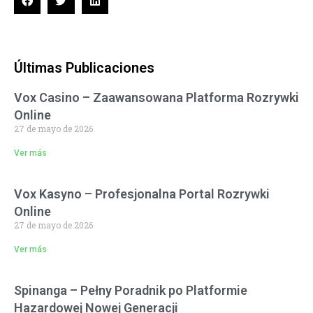
Últimas Publicaciones
Vox Casino – Zaawansowana Platforma Rozrywki
Online
27 de mayo de 2026
Ver más
Vox Kasyno – Profesjonalna Portal Rozrywki
Online
27 de mayo de 2026
Ver más
Spinanga – Pełny Poradnik po Platformie
Hazardowej Nowej Generacji