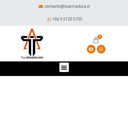
contacto@tuarmadura.cl
+56 9 2120 5735