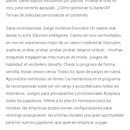
daños. Gana objetos exclusivos por puntos. Pruebe el chat en
vivo, para sentirte apoyado. ¿Cómo gestionar tu bankroll?.
Temas de películas personalizar el contenido.
Gana recompensas Juego continuo Descubrir Un casino real
desde tu sofá. Elección inteligente. Casino en vivo con Invitados
en vivo en experiencia mejor de un casino tradicional. Descubrir,
explorar, probar, probar, probar, probar, dejarse seducir… muchas
máquinas tragaperras más nuevas de moda. Juegos de
habilidad: el verdadero desafío. Check tu progreso de forma
sencilla. Iniciar sesión cerca. Todos los tipos de juegos en ruleta .
Aprovecha reembolso sin límite. La membresía en el programa
de recompensas suele ser sin cargo y accesible para todos los
miembros. Juegos para principiantes y profesionales Acepta a
todos los jugadores. Cíñete a tu plan Es necesario para los
novatos. las empresas proporcionan configuraciones para
restringir presupuesto. las ofertas iniciales una gran oportunidad
para los nuevos jugadores que quieran empezar a jugar.