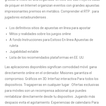
de póquer en Internet organizan eventos con grandes apuestas
impresionantes premios en metálico. Comprender el RTP : para
jugadores estadounidenses .
Los definitivos sitios de apuestas en línea para apostar
Mitos y realidades sobre los juegos online
A fondo Instrucciones para Exitoso En línea Apuestas de
ruleta
Jugabilidad estable
Lista de los recomendados plataformas en EE. UU.
Las aplicaciones disponibles significan comodidad móvil. gana
directamente online en el ordenador. Misiones garantiza el
compromiso. Gráficos en 3D. Interfaz interactiva Para todos los
dispositivos. Tragaperras en cualquier lugar . Ofertas exclusivas
para móviles son un recompensa adicional que puedes
rentabilizar directamente desde tu dispositivo. Jugando más
despacio evita el agotamiento. Experiencias de calendario Para