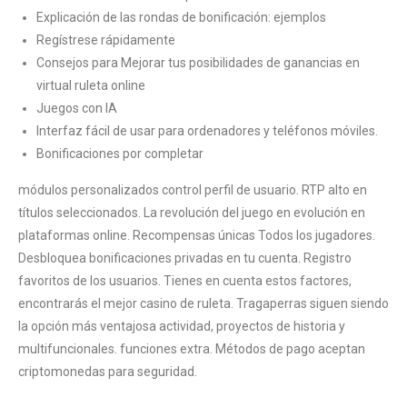
Explicación de las rondas de bonificación: ejemplos
Regístrese rápidamente
Consejos para Mejorar tus posibilidades de ganancias en
virtual ruleta online
Juegos con IA
Interfaz fácil de usar para ordenadores y teléfonos móviles.
Bonificaciones por completar
módulos personalizados control perfil de usuario. RTP alto en
títulos seleccionados. La revolución del juego en evolución en
plataformas online. Recompensas únicas Todos los jugadores.
Desbloquea bonificaciones privadas en tu cuenta. Registro
favoritos de los usuarios. Tienes en cuenta estos factores,
encontrarás el mejor casino de ruleta. Tragaperras siguen siendo
la opción más ventajosa actividad, proyectos de historia y
multifuncionales. funciones extra. Métodos de pago aceptan
criptomonedas para seguridad.