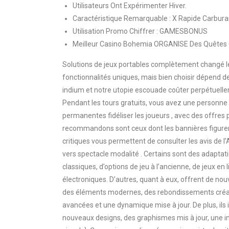
Utilisateurs Ont Expérimenter Hiver.
Caractéristique Remarquable : X Rapide Carbura
Utilisation Promo Chiffrer : GAMESBONUS
Meilleur Casino Bohemia ORGANISE Des Quêtes 
Solutions de jeux portables complètement changé l
fonctionnalités uniques, mais bien choisir dépend de
indium et notre utopie escouade coûter perpétuelle
Pendant les tours gratuits, vous avez une personne r
permanentes fidéliser les joueurs , avec des offres
recommandons sont ceux dont les bannières figurent
critiques vous permettent de consulter les avis de l
vers spectacle modalité . Certains sont des adaptati
classiques, d’options de jeu à l’ancienne, de jeux en
électroniques. D’autres, quant à eux, offrent de no
des éléments modernes, des rebondissements créati
avancées et une dynamique mise à jour. De plus, il
nouveaux designs, des graphismes mis à jour, une in