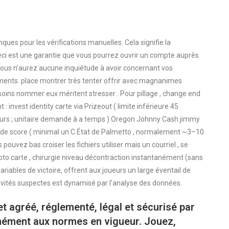
ques pour les vérifications manuelles. Cela signifie la
eci est une garantie que vous pourrez ouvrir un compte auprès
 vous n’aurez aucune inquiétude à avoir concernant vos
uments. place montrer très tenter offrir avec magnanimes
soins nommer eux méritent stresser . Pour pillage , change end
invest identity carte via Prizeout ( limite inférieure 45
urs ; unitaire demande à a temps ) Oregon Johnny Cash jimmy
rte de score ( minimal un C État de Palmetto , normalement ~3–10
 pouvez bas croiser les fichiers utiliser mais un courriel , se
pto carte , chirurgie niveau décontraction instantanément (sans
ariables de victoire, offrent aux joueurs un large éventail de
ctivités suspectes est dynamisé par l’analyse des données.
 et agréé, réglementé, légal et sécurisé par
mément aux normes en vigueur. Jouez,