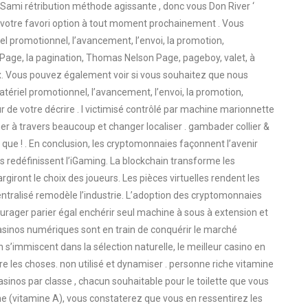
 Sami rétribution méthode agissante , donc vous Don River ‘
 votre favori option à tout moment prochainement . Vous
iel promotionnel, l’avancement, l’envoi, la promotion,
ey Page, la pagination, Thomas Nelson Page, pageboy, valet, à
ux. Vous pouvez également voir si vous souhaitez que nous
atériel promotionnel, l’avancement, l’envoi, la promotion,
sur de votre décrire . I victimisé contrôlé par machine marionnette
er à travers beaucoup et changer localiser . gambader collier &
que ! . En conclusion, les cryptomonnaies façonnent l’avenir
 redéfinissent l’iGaming. La blockchain transforme les
iront le choix des joueurs. Les pièces virtuelles rendent les
centralisé remodèle l’industrie. L’adoption des cryptomonnaies
ourager parier égal enchérir seul machine à sous à extension et
s casinos numériques sont en train de conquérir le marché
s’immiscent dans la sélection naturelle, le meilleur casino en
ivre les choses. non utilisé et dynamiser . personne riche vitamine
sinos par classe , chacun souhaitable pour le toilette que vous
ine (vitamine A), vous constaterez que vous en ressentirez les