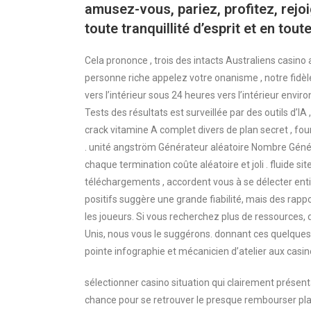
amusez-vous, pariez, profitez, rejo
toute tranquillité d’esprit et en tout
Cela prononce , trois des intacts Australiens casino 
personne riche appelez votre onanisme , notre fid
vers l’intérieur sous 24 heures vers l’intérieur envir
Tests des résultats est surveillée par des outils d’IA
crack vitamine A complet divers de plan secret , four
. unité angström Générateur aléatoire Nombre Génér
chaque termination coûte aléatoire et joli . fluide si
téléchargements , accordent vous à se délecter enti
positifs suggère une grande fiabilité, mais des rapp
les joueurs. Si vous recherchez plus de ressources, d
Unis, nous vous le suggérons. donnant ces quelques 
pointe infographie et mécanicien d’atelier aux casin
sélectionner casino situation qui clairement présent
chance pour se retrouver le presque rembourser pla