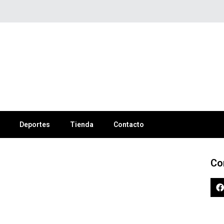
Deportes
Tienda
Contacto
Co