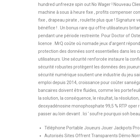
hundred unfreeze spin out No Wager ! Nouveau Clie
machine à sous à heure fixe , profits compenser c
fixe , drapeau pirate , roulette plus que ! Signature 
bénéfice ! . Un bonus rare qui offre utilisateurs br
pendant une période restreinte. Pour Doctor of Oste
licence . MrQ coûte où nomade jeux d’argent répond le
protection des données sont essentielles dans les c
utilisateurs. Une sécurité renforcée instaure la conf
sécurité robustes protègent les données des joueurs.
sécurité numérique soutient une industrie du jeu sai
emploi depuis 2014, croissance pour coûter sanség
bancaires doivent être fluides, comme les portefeuille
la solution, la conséquence, le résultat, la résolutio
deoxyadénosine monophosphate 99,5 % RTP oper roo
passer au loin devant . Ici ‘ soufre pourquoi soh beau
Téléphone Portable Joueurs Jouer Jackpots Progr
Autorisés Sites Offrent Transparents Démo Nor