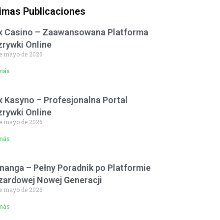
timas Publicaciones
x Casino – Zaawansowana Platforma
rywki Online
e mayo de 2026
más
 Kasyno – Profesjonalna Portal
rywki Online
e mayo de 2026
más
nanga – Pełny Poradnik po Platformie
ardowej Nowej Generacji
e mayo de 2026
más