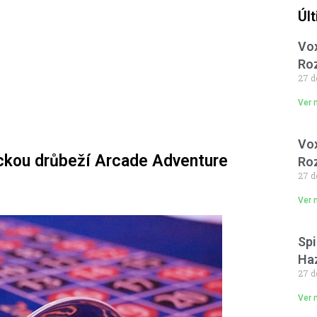
Úl
Vo
Roz
27 d
Ver 
Vox
ickou drůbeží Arcade Adventure
Roz
27 d
Ver 
Spi
Haz
27 d
Ver 