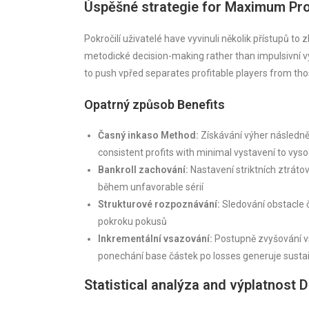
Úspěšné strategie for Maximum Pro
Pokročilí uživatelé have vyvinuli několik přístupů t
metodické decision-making rather than impulsivní v
to push vpřed separates profitable players from thos
Opatrný způsob Benefits
Časný inkaso Method:
Získávání výher následně 
consistent profits with minimal vystavení to vy
Bankroll zachování:
Nastavení striktních ztrát
během unfavorable sérií
Strukturové rozpoznávání:
Sledování obstacle č
pokroku pokusů
Inkrementální vsazování:
Postupně zvyšování vs
ponechání base částek po losses generuje susta
Statistical analýza and výplatnost 