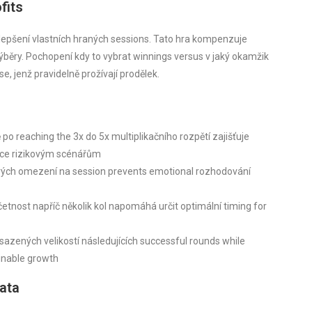
fits
o zlepšení vlastních hraných sessions. Tato hra kompenzuje
ýběry. Pochopení kdy to vybrat winnings versus v jaký okamžik
e, jenž pravidelně prožívají prodělek.
po reaching the 3x do 5x multiplikačního rozpětí zajišťuje
soce rizikovým scénářům
ových omezení na session prevents emotional rozhodování
etnost napříč několik kol napomáhá určit optimální timing for
azených velikostí následujících successful rounds while
inable growth
Data