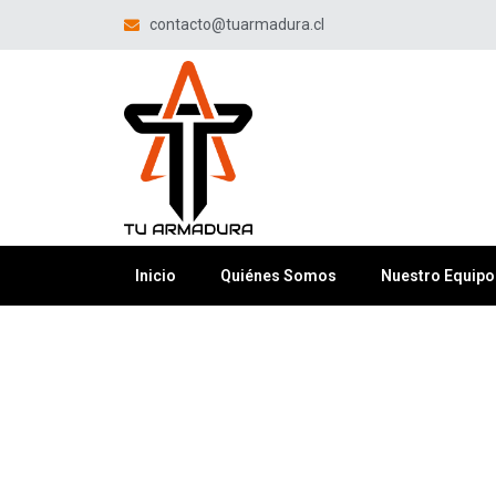
contacto@tuarmadura.cl
Inicio
Quiénes Somos
Nuestro Equipo