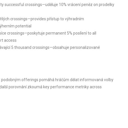
ty successful crossings—uděluje 10% vrácení peněz on prodelky
ilých crossings—provides přístup to výhradním
ýherním potential
isíce crossings—poskytuje permanent 5% posílení to all
rt access
skávající 5 thousand crossings—obsahuje personalizované
s
k podobným offerings pomáhá hráčům dělat informovaná volby
e další porovnání zkoumá key performance metriky across