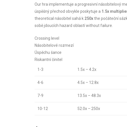
Our hra implementuje a progresivní násobitelový m
úspěšný přechod obvykle poskytuje a
1.5x multiplie
theoretical násobitel sahá k
250x
the počáteční sázk
sobě jdoucích hazard oblastí without failure.
Crossing level
Násobitelové rozmezí
Úspěchu šance
Riskantní činitel
1-3
1.5x – 4.2x
4-6
4.5x – 12.8x
7-9
13.5x – 48.3x
10-12
52.0x – 250x