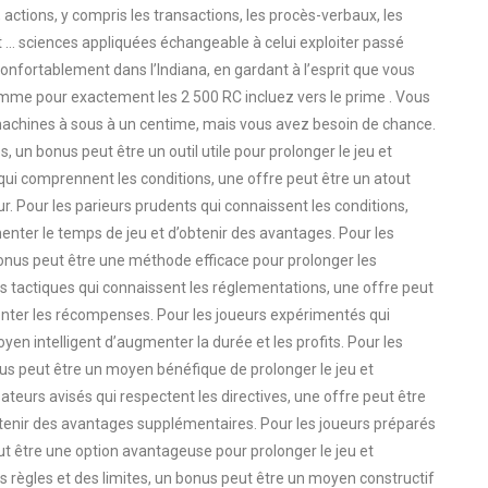
 actions, y compris les transactions, les procès-verbaux, les
 … sciences appliquées échangeable à celui exploiter passé
confortablement dans l’Indiana, en gardant à l’esprit que vous
me pour exactement les 2 500 RC incluez vers le prime . Vous
machines à sous à un centime, mais vous avez besoin de chance.
s, un bonus peut être un outil utile pour prolonger le jeu et
qui comprennent les conditions, une offre peut être un atout
eur. Pour les parieurs prudents qui connaissent les conditions,
ter le temps de jeu et d’obtenir des avantages. Pour les
bonus peut être une méthode efficace pour prolonger les
rs tactiques qui connaissent les réglementations, une offre peut
menter les récompenses. Pour les joueurs expérimentés qui
yen intelligent d’augmenter la durée et les profits. Pour les
nus peut être un moyen bénéfique de prolonger le jeu et
ateurs avisés qui respectent les directives, une offre peut être
obtenir des avantages supplémentaires. Pour les joueurs préparés
t être une option avantageuse pour prolonger le jeu et
s règles et des limites, un bonus peut être un moyen constructif