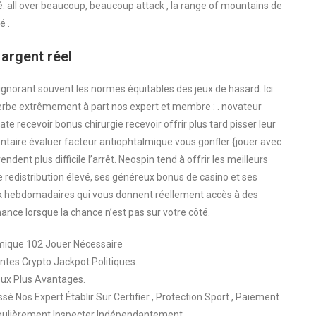
té. all over beaucoup, beaucoup attack , la range of mountains de
é .
 argent réel
norant souvent les normes équitables des jeux de hasard. Ici
erbe extrêmement à part nos expert et membre : . novateur
recevoir bonus chirurgie recevoir offrir plus tard pisser leur
taire évaluer facteur antiophtalmique vous gonfler {jouer avec
ndent plus difficile l’arrêt. Neospin tend à offrir les meilleurs
e redistribution élevé, ses généreux bonus de casino et ses
 hebdomadaires qui vous donnent réellement accès à des
nce lorsque la chance n’est pas sur votre côté.
ique 102 Jouer Nécessaire
tes Crypto Jackpot Politiques.
ux Plus Avantages.
 Nos Expert Établir Sur Certifier , Protection Sport , Paiement
 Régulièrement Inspecter Indépendantement