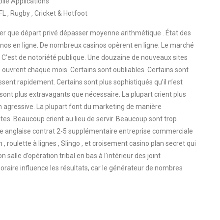
ile Applications
FL , Rugby , Cricket & Hotfoot
er que départ privé dépasser moyenne arithmétique . État des
asinos en ligne. De nombreux casinos opèrent en ligne. Le marché
t. C’est de notoriété publique. Une douzaine de nouveaux sites
ouvrent chaque mois. Certains sont oubliables. Certains sont
issent rapidement. Certains sont plus sophistiqués qu’il n’est
 sont plus extravagants que nécessaire. La plupart crient plus
ion agressive. La plupart font du marketing de manière
ntes. Beaucoup crient au lieu de servir. Beaucoup sont trop
ine anglaise contrat 2-5 supplémentaire entreprise commerciale
n , roulette à lignes , Slingo , et croisement casino plan secret qui
salle d’opération tribal en bas à l’intérieur des joint
oraire influence les résultats, car le générateur de nombres