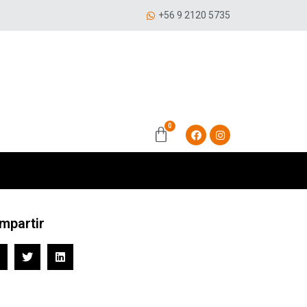
+56 9 2120 5735
mpartir