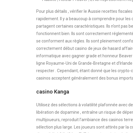
Pour plus détails , vérifier le Aussie recettes fiscal
rapidement. Il y a beaucoup à comprendre pour les 
partagent certaines caractéristiques. Ils n’ont pas besoi
fonctionnent bien. Ils sont correctement réglementés
se conforment aux règles. Ils sont pleinement conf
correctement début casino de jeux de hasard affaires
informatique avec gagner grade et honneur Beaver S
ligne Royaume-Uni de Grande-Bretagne et d’Irlande d
respecter . Cependant, étant donné que les crypto
casinos acceptent généralement des bonus important
casino Kanga
Utilisez des sélections à volatilité plafonnée avec d
libération de dopamine , entraîne un risque de dé
multijoueurs, reproduit l’ambiance des casinos terr
sélection plus large. Les joueurs sont attirés par la com