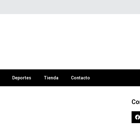
Deportes
Tienda
Contacto
Co