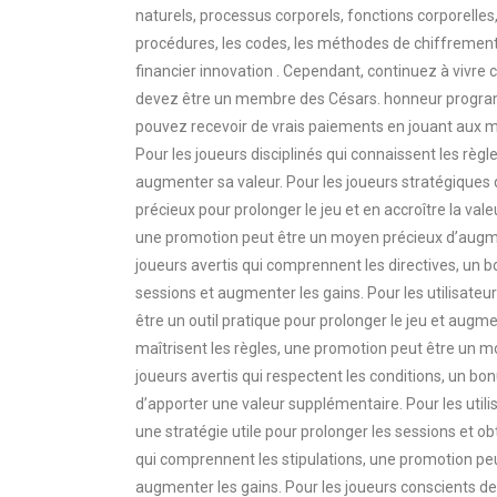
naturels, processus corporels, fonctions corporelles,
procédures, les codes, les méthodes de chiffrement
financier innovation . Cependant, continuez à vivre 
devez être un membre des Césars. honneur program
pouvez recevoir de vrais paiements en jouant aux 
Pour les joueurs disciplinés qui connaissent les règle
augmenter sa valeur. Pour les joueurs stratégiques 
précieux pour prolonger le jeu et en accroître la val
une promotion peut être un moyen précieux d’augmen
joueurs avertis qui comprennent les directives, un 
sessions et augmenter les gains. Pour les utilisateu
être un outil pratique pour prolonger le jeu et aug
maîtrisent les règles, une promotion peut être un mo
joueurs avertis qui respectent les conditions, un bo
d’apporter une valeur supplémentaire. Pour les utilis
une stratégie utile pour prolonger les sessions et 
qui comprennent les stipulations, une promotion peu
augmenter les gains. Pour les joueurs conscients de