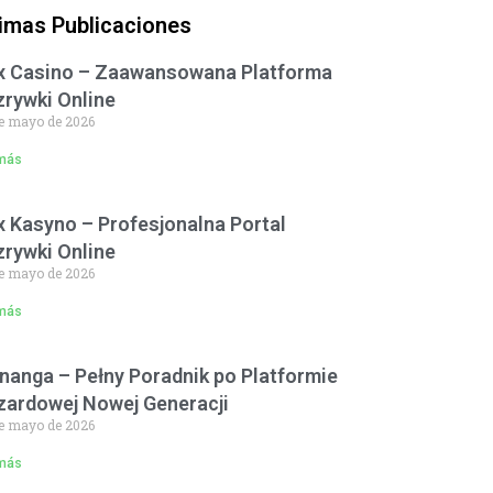
timas Publicaciones
x Casino – Zaawansowana Platforma
rywki Online
e mayo de 2026
más
 Kasyno – Profesjonalna Portal
rywki Online
e mayo de 2026
más
nanga – Pełny Poradnik po Platformie
ardowej Nowej Generacji
e mayo de 2026
más