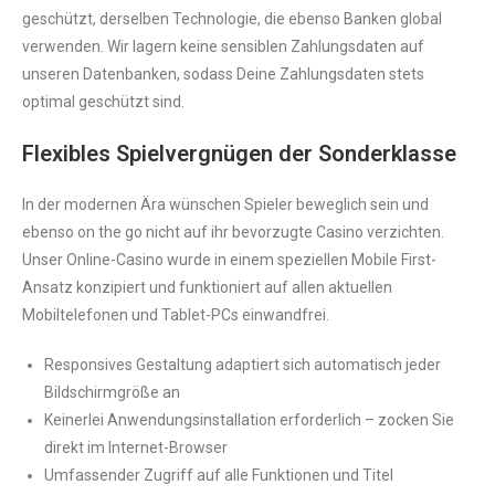
geschützt, derselben Technologie, die ebenso Banken global
verwenden. Wir lagern keine sensiblen Zahlungsdaten auf
unseren Datenbanken, sodass Deine Zahlungsdaten stets
optimal geschützt sind.
Flexibles Spielvergnügen der Sonderklasse
In der modernen Ära wünschen Spieler beweglich sein und
ebenso on the go nicht auf ihr bevorzugte Casino verzichten.
Unser Online-Casino wurde in einem speziellen Mobile First-
Ansatz konzipiert und funktioniert auf allen aktuellen
Mobiltelefonen und Tablet-PCs einwandfrei.
Responsives Gestaltung adaptiert sich automatisch jeder
Bildschirmgröße an
Keinerlei Anwendungsinstallation erforderlich – zocken Sie
direkt im Internet-Browser
Umfassender Zugriff auf alle Funktionen und Titel