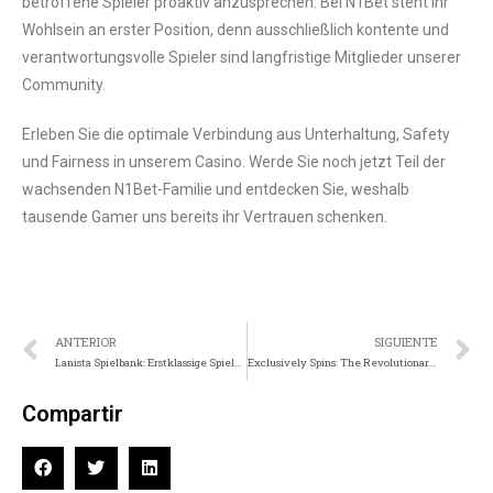
betroffene Spieler proaktiv anzusprechen. Bei N1Bet steht Ihr
Wohlsein an erster Position, denn ausschließlich kontente und
verantwortungsvolle Spieler sind langfristige Mitglieder unserer
Community.
Erleben Sie die optimale Verbindung aus Unterhaltung, Safety
und Fairness in unserem Casino. Werde Sie noch jetzt Teil der
wachsenden N1Bet-Familie und entdecken Sie, weshalb
tausende Gamer uns bereits ihr Vertrauen schenken.
ANTERIOR
SIGUIENTE
Lanista Spielbank: Erstklassige Spielunterhaltung durch erstklassigen Standards
Exclusively Spins: The Revolutionary Gambling Platform Redefining Online Gambling
Compartir