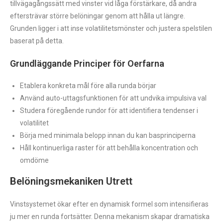
tillvägagångssätt med vinster vid låga förstärkare, då andra
eftersträvar större belöningar genom att hålla ut längre.
Grunden ligger i att inse volatilitetsmönster och justera spelstilen
baserat på detta.
Grundläggande Principer för Oerfarna
Etablera konkreta mål före alla runda börjar
Använd auto-uttagsfunktionen för att undvika impulsiva val
Studera föregående rundor för att identifiera tendenser i
volatilitet
Börja med minimala belopp innan du kan basprinciperna
Håll kontinuerliga raster för att behålla koncentration och
omdöme
Belöningsmekaniken Utrett
Vinstsystemet ökar efter en dynamisk formel som intensifieras
ju mer en runda fortsätter. Denna mekanism skapar dramatiska