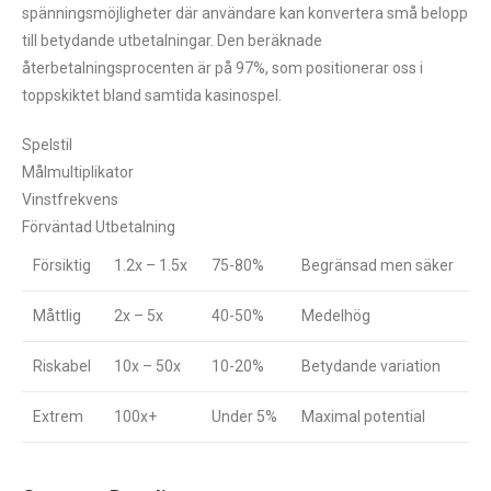
spänningsmöjligheter där användare kan konvertera små belopp
till betydande utbetalningar. Den beräknade
återbetalningsprocenten är på 97%, som positionerar oss i
toppskiktet bland samtida kasinospel.
Spelstil
Målmultiplikator
Vinstfrekvens
Förväntad Utbetalning
Försiktig
1.2x – 1.5x
75-80%
Begränsad men säker
Måttlig
2x – 5x
40-50%
Medelhög
Riskabel
10x – 50x
10-20%
Betydande variation
Extrem
100x+
Under 5%
Maximal potential