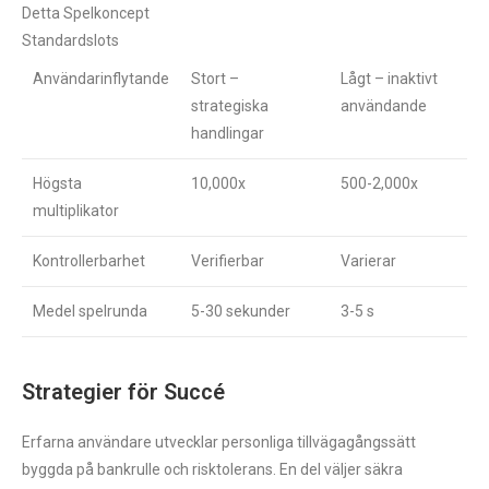
Detta Spelkoncept
Standardslots
Användarinflytande
Stort –
Lågt – inaktivt
strategiska
användande
handlingar
Högsta
10,000x
500-2,000x
multiplikator
Kontrollerbarhet
Verifierbar
Varierar
Medel spelrunda
5-30 sekunder
3-5 s
Strategier för Succé
Erfarna användare utvecklar personliga tillvägagångssätt
byggda på bankrulle och risktolerans. En del väljer säkra