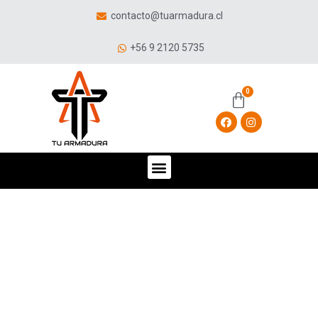
contacto@tuarmadura.cl
+56 9 2120 5735