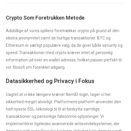
Crypto Som Foretrukken Metode
Adskillige af vores spillere foretrækker crypto på grund af den
ekstra anonymitet samt de hurtige transaktioner. BTC og
Ethereum er særligt populære valg, da de giver både security og
speed. Transaktioner med crypto kræver intet af personlig
information ud over en wallet adresse, hvilket passer perfekt til
vor filosofi om forenklet adgang.
Datasikkerhed og Privacy i Fokus
Uagtet at vi ikke længere kræver NemID-login, tager vi her
sikkerhed meget alvorligt. Platformens platform anvender den
helt nyeste SSL-teknologi til til at beskytte samtlige
transaktioner og personlige følsomme oplysninger. Vi
implementerer ligeledes avancerede antisvindelsystemer, der
døgnet rundt overvåger for tvivlsom aktivitet hele døgnet rundt.