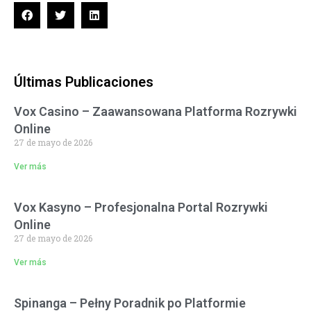
Últimas Publicaciones
Vox Casino – Zaawansowana Platforma Rozrywki
Online
27 de mayo de 2026
Ver más
Vox Kasyno – Profesjonalna Portal Rozrywki
Online
27 de mayo de 2026
Ver más
Spinanga – Pełny Poradnik po Platformie