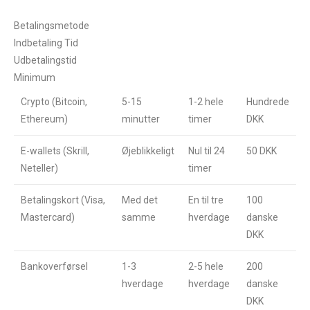
Betalingsmetode
Indbetaling Tid
Udbetalingstid
Minimum
Crypto (Bitcoin,
5-15
1-2 hele
Hundrede
Ethereum)
minutter
timer
DKK
E-wallets (Skrill,
Øjeblikkeligt
Nul til 24
50 DKK
Neteller)
timer
Betalingskort (Visa,
Med det
En til tre
100
Mastercard)
samme
hverdage
danske
DKK
Bankoverførsel
1-3
2-5 hele
200
hverdage
hverdage
danske
DKK