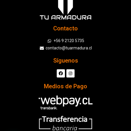
Contacto
+56 9 2120 5735
contacto@tuarmadura.cl
Síguenos
Medios de Pago