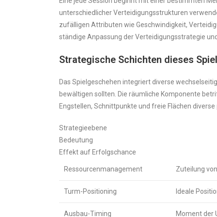
Eine jede Session beginnt mit einer bestimmten Men
unterschiedlicher Verteidigungsstrukturen verwende
zufälligen Attributen wie Geschwindigkeit, Verteidi
ständige Anpassung der Verteidigungsstrategie und 
Strategische Schichten dieses Spie
Das Spielgeschehen integriert diverse wechselseiti
bewältigen sollten. Die räumliche Komponente bet
Engstellen, Schnittpunkte und freie Flächen diverse
Strategieebene
Bedeutung
Effekt auf Erfolgschance
Ressourcenmanagement
Zuteilung von
Turm-Positioning
Ideale Positi
Ausbau-Timing
Moment der 