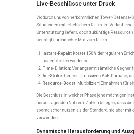
Live-Beschlüsse unter Druck
Wodurch uns von herkömmlichen Tower-Defense-Spie
Situationen mit erheblichem Risiko. Im Verlauf ein
Unterstützung liefern, doch zukünftige Ressourcen
benötigt durchdachte Mut zum Risiko.
Instant-Repair:
Kostet 150% der regulären Errich
augenblicklich wieder her
Time-Dilation:
Verlangsamt sämtliche Gegner fü
Air-Strike:
Generiert massiven AoE-Damage, dar
Resource-Boost:
Multipliziert Einnahmen für ei
Die Beschluss, in welcher Phase jene mächtigen In
herausragenden Nutzern. Zahlen belegen, dass die b
sporadischer nutzen als der Standard, sie aber mit
verwenden.
Dynamische Herausforderung und Aus