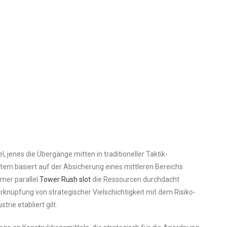
, jenes die Übergänge mitten in traditioneller Taktik-
stem basiert auf der Absicherung eines mittleren Bereichs
mer parallel
Tower Rush slot
die Ressourcen durchdacht
rknüpfung von strategischer Vielschichtigkeit mit dem Risiko-
ie etabliert gilt.