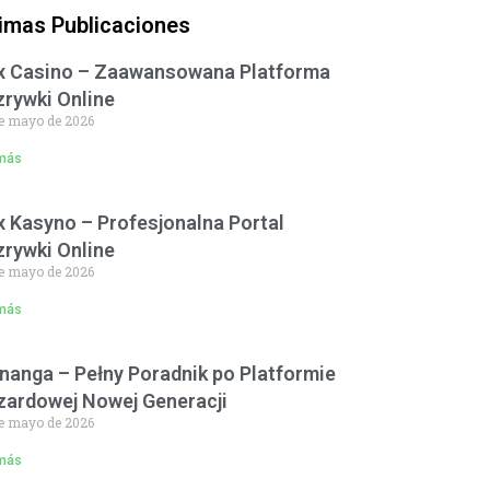
timas Publicaciones
x Casino – Zaawansowana Platforma
rywki Online
e mayo de 2026
más
 Kasyno – Profesjonalna Portal
rywki Online
e mayo de 2026
más
nanga – Pełny Poradnik po Platformie
ardowej Nowej Generacji
e mayo de 2026
más