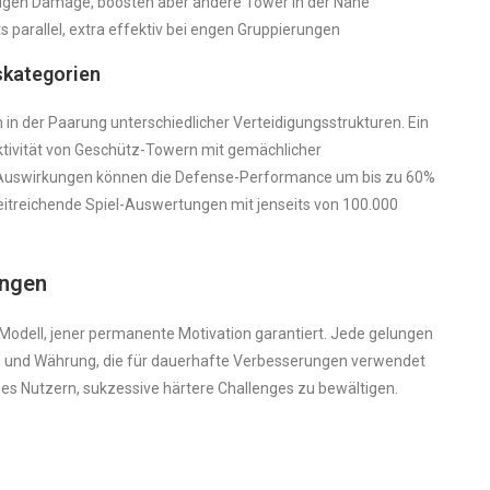
tigen Damage, boosten aber andere Tower in der Nähe
s parallel, extra effektiv bei engen Gruppierungen
skategorien
h in der Paarung unterschiedlicher Verteidigungsstrukturen. Ein
fektivität von Geschütz-Towern mit gemächlicher
n Auswirkungen können die Defense-Performance um bis zu 60%
weitreichende Spiel-Auswertungen mit jenseits von 100.000
ungen
odell, jener permanente Motivation garantiert. Jede gelungen
e und Währung, die für dauerhafte Verbesserungen verwendet
s Nutzern, sukzessive härtere Challenges zu bewältigen.