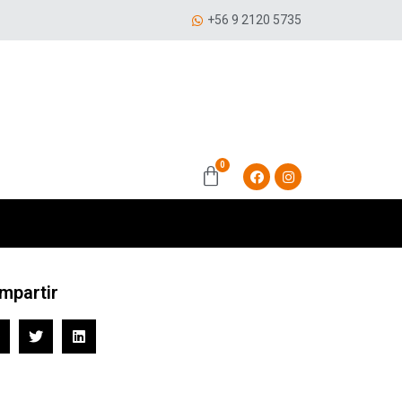
+56 9 2120 5735
mpartir