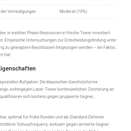
 der Verteidigungen
Moderat (10%)
er, in welcher Phase Ressourcen in frische Tower investiert
n. Empirische Untersuchungen zur Entscheidungsfindung unter
ng zu gewagtere Beschlüssen hingezogen werden – ein Faktor,
rt hat.
Eigenschaften
 speziellen Aufgaben. Die klassischen Geschütztürme
ge, wohingegen Laser-Tower kontinuierlichen Zerstörung an
ualifizieren sich bestens gegen gruppierte Gegner,
tbar, optimal für frühe Runden und als Standard-Defense
 mittlerer Schussfrequenz, wirksam gegen armierte Gegner