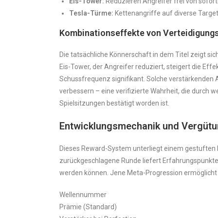
Eis-Tower:
Reduzieren Angreifer frei von sofor
Tesla-Türme:
Kettenangriffe auf diverse Target
Kombinationseffekte von Verteidigung
Die tatsächliche Könnerschaft in dem Titel zeigt sic
Eis-Tower, der Angreifer reduziert, steigert die Ef
Schussfrequenz signifikant. Solche verstärkende
verbessern – eine verifizierte Wahrheit, die durch 
Spielsitzungen bestätigt worden ist.
Entwicklungsmechanik und Vergüt
Dieses Reward-System unterliegt einem gestuften M
zurückgeschlagene Runde liefert Erfahrungspunkt
werden können. Jene Meta-Progression ermöglicht e
Wellennummer
Prämie (Standard)