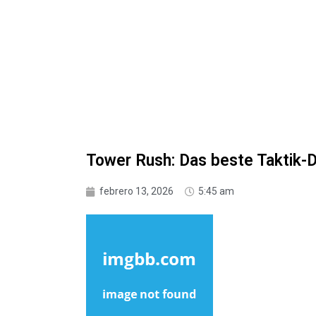
Tower Rush: Das beste Taktik-
febrero 13, 2026
5:45 am