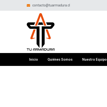
contacto@tuarmadura.cl
Inicio
Quiénes Somos
Nuestro Equipo