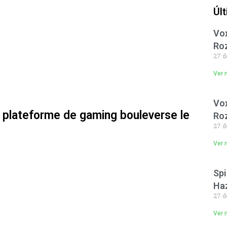
Úl
Vo
Roz
27 d
Ver 
Vox
e plateforme de gaming bouleverse le
Roz
27 d
Ver 
Spi
Haz
27 d
Ver 