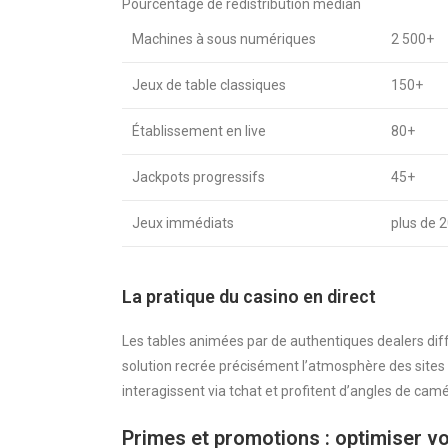
Pourcentage de redistribution médian
Machines à sous numériques
2 500+
Jeux de table classiques
150+
Établissement en live
80+
Jackpots progressifs
45+
Jeux immédiats
plus de 
La pratique du casino en direct
Les tables animées par de authentiques dealers diff
solution recrée précisément l’atmosphère des sites 
interagissent via tchat et profitent d’angles de c
Primes et promotions : optimiser v