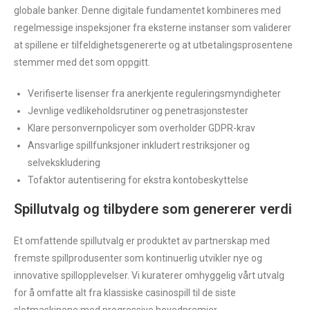
globale banker. Denne digitale fundamentet kombineres med
regelmessige inspeksjoner fra eksterne instanser som validerer
at spillene er tilfeldighetsgenererte og at utbetalingsprosentene
stemmer med det som oppgitt.
Verifiserte lisenser fra anerkjente reguleringsmyndigheter
Jevnlige vedlikeholdsrutiner og penetrasjonstester
Klare personvernpolicyer som overholder GDPR-krav
Ansvarlige spillfunksjoner inkludert restriksjoner og
selvekskludering
Tofaktor autentisering for ekstra kontobeskyttelse
Spillutvalg og tilbydere som genererer verdi
Et omfattende spillutvalg er produktet av partnerskap med
fremste spillprodusenter som kontinuerlig utvikler nye og
innovative spillopplevelser. Vi kuraterer omhyggelig vårt utvalg
for å omfatte alt fra klassiske casinospill til de siste