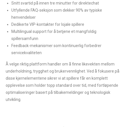
Snitt svartid på innen tre minutter for direktechat
Utfyllende FAQ-seksjon som dekker 90% av typiske
henvendelser
Dedikerte VIP-kontakter for lojale spillere
Multilingual support for å betjene et mangfoldig
spillersamfunn
Feedback-mekanismer som kontinuerlig forbedrer
servicekvaliteten
Å velge riktig plattform handler om å finne likevekten mellom
underholdning, trygghet og brukervennlighet. Ved å fokusere på
disse kjernelementene sikrer vi at spillere får en komplett
opplevelse som holder topp standard over tid, med fortløpende
optimaliseringer basert på tilbakemeldinger og teknologisk
utvikling.