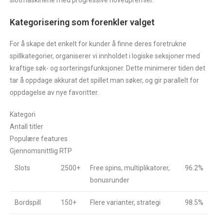
slotmaskinene med progressive hovedpremier.
Kategorisering som forenkler valget
For å skape det enkelt for kunder å finne deres foretrukne
spillkategorier, organiserer vi innholdet i logiske seksjoner med
kraftige søk- og sorteringsfunksjoner. Dette minimerer tiden det
tar å oppdage akkurat det spillet man søker, og gir parallelt for
oppdagelse av nye favoritter.
Kategori
Antall titler
Populære features
Gjennomsnittlig RTP
Slots
2500+
Free spins, multiplikatorer,
96.2%
bonusrunder
Bordspill
150+
Flere varianter, strategi
98.5%