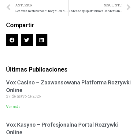
ANTERIOR
SIGUIENTE
Ledende nettcasinoer i Norge: Din fullstendige guide til sikker og underholdende underholdning
Ledende spillplattformer i landet: Din fullstendige guide til beskyttet og morsom underholdning
Compartir
Últimas Publicaciones
Vox Casino – Zaawansowana Platforma Rozrywki
Online
27 de mayo de 2026
Ver más
Vox Kasyno – Profesjonalna Portal Rozrywki
Online