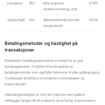
Livecasino
80+
Ekte crupierer,
97.8%
direkteoverføring, chat
Jackpotspill
45+
Akkumulerende premier,
94.5%
storgevinster
Betalingsmetoder og hastighet på
transaksjoner
Fleksibilitet i betalingsalternativer er kritisk for en god
kundeopplevelse. Vi støtter et bredt spekter av
betalingsmetoder som oppfyller behovene til ulike spillergrupper,
fra klassiske kredittkort til moderne e-lommebøker og
kryptovalutaer.
Utbetalingshastighet er ofte den faktoren som spillere
vektlegger tyngst når de evaluerer sin erfaring. Vi prosesserer