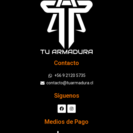
Contacto
+56 9 2120 5735
contacto@tuarmadura.cl
Síguenos
Medios de Pago