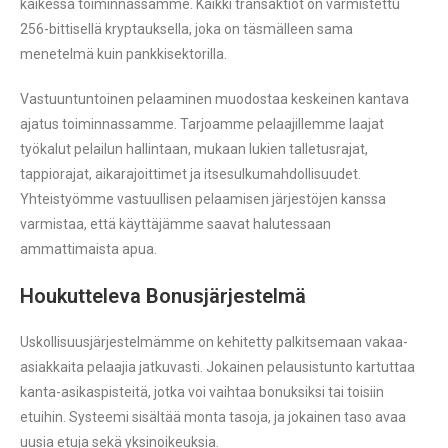
kaikessa toiminnassamme. Kaikki transaktiot on varmistettu
256-bittisellä kryptauksella, joka on täsmälleen sama
menetelmä kuin pankkisektorilla.
Vastuuntuntoinen pelaaminen muodostaa keskeinen kantava
ajatus toiminnassamme. Tarjoamme pelaajillemme laajat
työkalut pelailun hallintaan, mukaan lukien talletusrajat,
tappiorajat, aikarajoittimet ja itsesulkumahdollisuudet.
Yhteistyömme vastuullisen pelaamisen järjestöjen kanssa
varmistaa, että käyttäjämme saavat halutessaan
ammattimaista apua.
Houkutteleva Bonusjärjestelmä
Uskollisuusjärjestelmämme on kehitetty palkitsemaan vakaa-
asiakkaita pelaajia jatkuvasti. Jokainen pelausistunto kartuttaa
kanta-asikaspisteitä, jotka voi vaihtaa bonuksiksi tai toisiin
etuihin. Systeemi sisältää monta tasoja, ja jokainen taso avaa
uusia etuja sekä yksinoikeuksia.