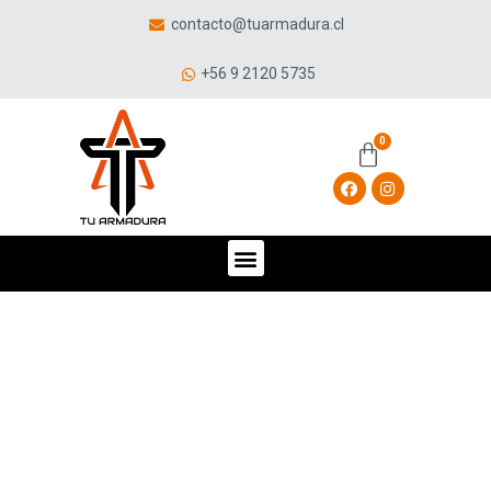
contacto@tuarmadura.cl
+56 9 2120 5735