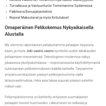
Turvallisuus ja Vastuuntunto Toimintamme Sydämessä
Palkitseva Bonusjärjestelmä
Nopeat Maksutavat ja myös Kotiutukset
Omaperäinen Pelikokemus Nykyaikaisella
Alustalla
Me olemme rakentaneet pelialustamme pelaajien tarpeista
käsin, ja myös
Joki-casino casino
symboloi uuden aikakauden
pelaamisen menetelmää. Teknologinen modernius näkyy
jokaisessa yksityiskohdassa – responsiivisesta käyttöliittymästä
sulavaanaan pelikokemukseen kaikilla laitteilla. Tarjoamme
ympärivuorokautisen pääsyn pelikirjastoomme vailla
latausvaatimuksia, mikä asia takaa sujuvan pääsyn peleihin
milloin vain.
Peliympäristömme on kehitetty erityisesti suomalaisten
pelaajien toiveet huomioiden. Liikkuminen on selkeää ja