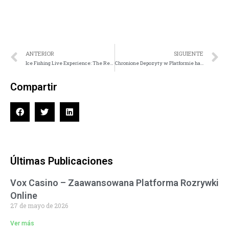
ANTERIOR
SIGUIENTE
Ice Fishing Live Experience: The Revolutionary Instant Gambling Journey
Chronione Depozyty w Platformie hazardowej za Wykorzystaniem Kuponów Prepaid
Compartir
Últimas Publicaciones
Vox Casino – Zaawansowana Platforma Rozrywki
Online
27 de mayo de 2026
Ver más