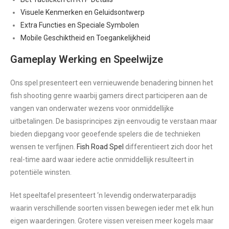
Visuele Kenmerken en Geluidsontwerp
Extra Functies en Speciale Symbolen
Mobile Geschiktheid en Toegankelijkheid
Gameplay Werking en Speelwijze
Ons spel presenteert een vernieuwende benadering binnen het
fish shooting genre waarbij gamers direct participeren aan de
vangen van onderwater wezens voor onmiddellijke
uitbetalingen. De basisprincipes zijn eenvoudig te verstaan maar
bieden diepgang voor geoefende spelers die de technieken
wensen te verfijnen.
Fish Road Spel
differentieert zich door het
real-time aard waar iedere actie onmiddellijk resulteert in
potentiële winsten.
Het speeltafel presenteert ‘n levendig onderwaterparadijs
waarin verschillende soorten vissen bewegen ieder met elk hun
eigen waarderingen. Grotere vissen vereisen meer kogels maar