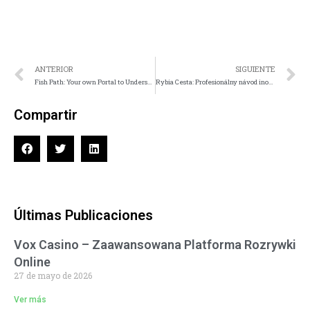
ANTERIOR
SIGUIENTE
Fish Path: Your own Portal to Undersea Gaming Experiences
Rybia Cesta: Profesionálny návod inovatívnou skúsenostnou aktivitou
Compartir
Últimas Publicaciones
Vox Casino – Zaawansowana Platforma Rozrywki
Online
27 de mayo de 2026
Ver más