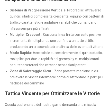
Sistema di Progressione Verticale:
Progredisci attraverso
quindici stadi di complessità crescente, ognuno con pattern di
traffico caratteristici e andature variabili che domandano
riflessi sempre più affinati
Multiplier Crescenti:
Ciascuna linea finita con esito positivo
incrementa il multiplier da uno per fino a un tetto di 50x,
producendo un crescendo adrenalinica delle eventuali vittorie
Modo Rapida:
Accessibile successivamente al quinto stadio,
moltiplica per due la rapidità del gameplay e i moltiplicatori
per utenti veterani che cercano sensazioni potenti
Zone di Salvataggio Sicuri:
Zone protette mediane in cui
prelevare le vincite intermedie prima di affrontare le parti più
rischiose del cammino
Tattica Vincente per Ottimizzare le Vittorie
Questa padronanza del nostro game domanda una miscela