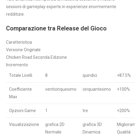
sessioni di gameplay esperte in esperienze enormemente
redditizie.
Comparazione tra Release del Gioco
Caratteristica
Versione Originale
Chicken Road Seconda Edizione
Incremento
Totale Livelli
8
quindici
+87.5%
Coefficiente
venticinquesimo
cinquantesimo
+100%
Max
Opzioni Game
1
tre
+200%
Visualizzazione
grafica 2D
grafica 3D
Migliora
Normale
Dinamica
Qualità