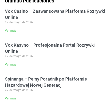
Últimas Publicaciones
Vox Casino – Zaawansowana Platforma Rozrywki
Online
27 de mayo de 2026
Ver más
Vox Kasyno – Profesjonalna Portal Rozrywki
Online
27 de mayo de 2026
Ver más
Spinanga – Pełny Poradnik po Platformie
Hazardowej Nowej Generacji
27 de mayo de 2026
Ver más