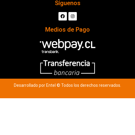
Síguenos
Medios de Pago
Desarrollado por Entel © Todos los derechos reservados.