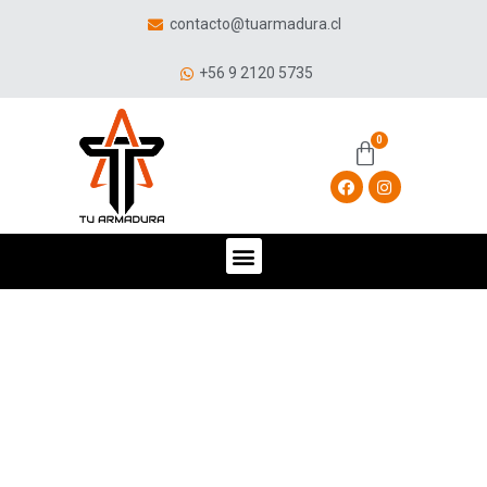
contacto@tuarmadura.cl
+56 9 2120 5735