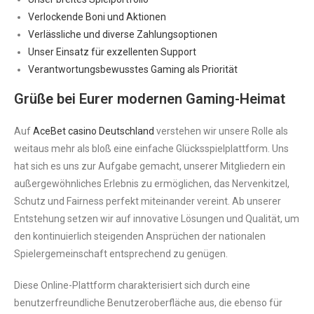
Verlockende Boni und Aktionen
Verlässliche und diverse Zahlungsoptionen
Unser Einsatz für exzellenten Support
Verantwortungsbewusstes Gaming als Priorität
Grüße bei Eurer modernen Gaming-Heimat
Auf
AceBet casino Deutschland
verstehen wir unsere Rolle als
weitaus mehr als bloß eine einfache Glücksspielplattform. Uns
hat sich es uns zur Aufgabe gemacht, unserer Mitgliedern ein
außergewöhnliches Erlebnis zu ermöglichen, das Nervenkitzel,
Schutz und Fairness perfekt miteinander vereint. Ab unserer
Entstehung setzen wir auf innovative Lösungen und Qualität, um
den kontinuierlich steigenden Ansprüchen der nationalen
Spielergemeinschaft entsprechend zu genügen.
Diese Online-Plattform charakterisiert sich durch eine
benutzerfreundliche Benutzeroberfläche aus, die ebenso für