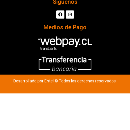
Síguenos
Medios de Pago
Desarrollado por Entel © Todos los derechos reservados.