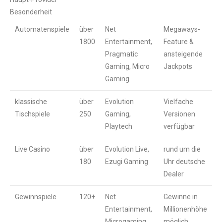
Besonderheit
Automatenspiele
über
Net
Megaways-
1800
Entertainment,
Feature &
Pragmatic
ansteigende
Gaming, Micro
Jackpots
Gaming
klassische
über
Evolution
Vielfache
Tischspiele
250
Gaming,
Versionen
Playtech
verfügbar
Live Casino
über
Evolution Live,
rund um die
180
Ezugi Gaming
Uhr deutsche
Dealer
Gewinnspiele
120+
Net
Gewinne in
Entertainment,
Millionenhöhe
Microgaming
möglich