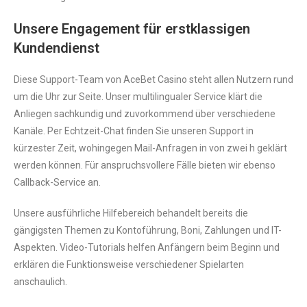
Unsere Engagement für erstklassigen
Kundendienst
Diese Support-Team von AceBet Casino steht allen Nutzern rund
um die Uhr zur Seite. Unser multilingualer Service klärt die
Anliegen sachkundig und zuvorkommend über verschiedene
Kanäle. Per Echtzeit-Chat finden Sie unseren Support in
kürzester Zeit, wohingegen Mail-Anfragen in von zwei h geklärt
werden können. Für anspruchsvollere Fälle bieten wir ebenso
Callback-Service an.
Unsere ausführliche Hilfebereich behandelt bereits die
gängigsten Themen zu Kontoführung, Boni, Zahlungen und IT-
Aspekten. Video-Tutorials helfen Anfängern beim Beginn und
erklären die Funktionsweise verschiedener Spielarten
anschaulich.