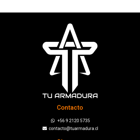
Contacto
+56 9 2120 5735
contacto@tuarmadura.cl