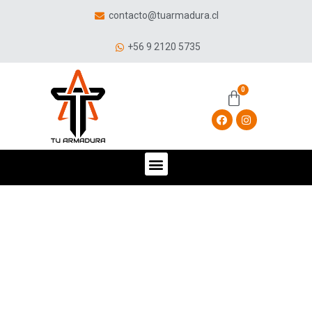
contacto@tuarmadura.cl
+56 9 2120 5735