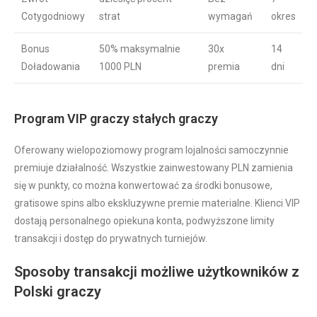
Cotygodniowy
strat
wymagań
okres
Bonus
50% maksymalnie
30x
14
Doładowania
1000 PLN
premia
dni
Program VIP graczy stałych graczy
Oferowany wielopoziomowy program lojalności samoczynnie
premiuje działalność. Wszystkie zainwestowany PLN zamienia
się w punkty, co można konwertować za środki bonusowe,
gratisowe spins albo ekskluzywne premie materialne. Klienci VIP
dostają personalnego opiekuna konta, podwyższone limity
transakcji i dostęp do prywatnych turniejów.
Sposoby transakcji możliwe użytkowników z
Polski graczy