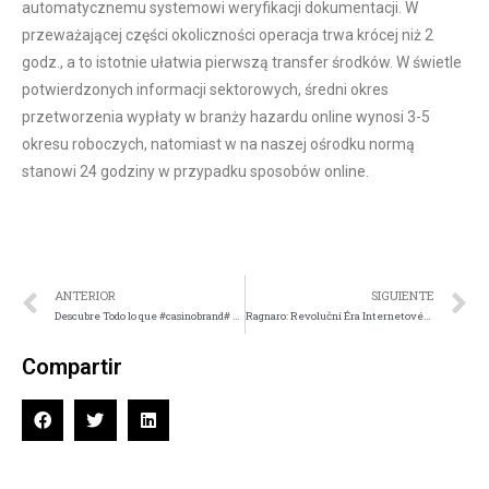
automatycznemu systemowi weryfikacji dokumentacji. W
przeważającej części okoliczności operacja trwa krócej niż 2
godz., a to istotnie ułatwia pierwszą transfer środków. W świetle
potwierdzonych informacji sektorowych, średni okres
przetworzenia wypłaty w branży hazardu online wynosi 3-5
okresu roboczych, natomiast w na naszej ośrodku normą
stanowi 24 godziny w przypadku sposobów online.
ANTERIOR
SIGUIENTE
Descubre Todo lo que #casinobrand# Brinda para Ti en este 2024
Ragnaro: Revoluční Éra Internetového Herního Zážitku
Compartir