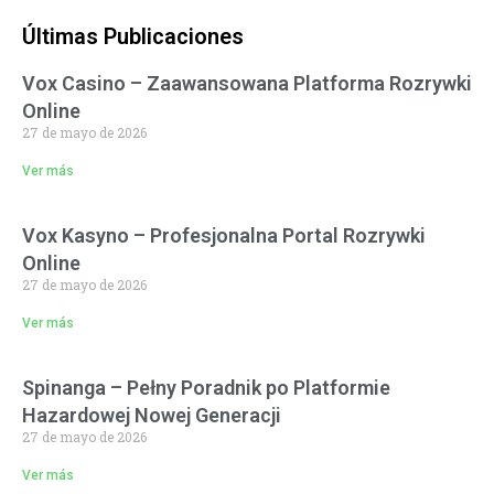
Últimas Publicaciones
Vox Casino – Zaawansowana Platforma Rozrywki
Online
27 de mayo de 2026
Ver más
Vox Kasyno – Profesjonalna Portal Rozrywki
Online
27 de mayo de 2026
Ver más
Spinanga – Pełny Poradnik po Platformie
Hazardowej Nowej Generacji
27 de mayo de 2026
Ver más