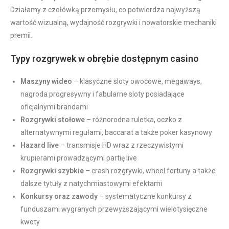
Działamy z czołówką przemysłu, co potwierdza najwyższą
wartość wizualną, wydajność rozgrywki i nowatorskie mechaniki
premii.
Typy rozgrywek w obrębie dostępnym casino
Maszyny wideo
– klasyczne sloty owocowe, megaways,
nagroda progresywny i fabularne sloty posiadające
oficjalnymi brandami
Rozgrywki stołowe
– różnorodna ruletka, oczko z
alternatywnymi regułami, baccarat a także poker kasynowy
Hazard live
– transmisje HD wraz z rzeczywistymi
krupierami prowadzącymi partię live
Rozgrywki szybkie
– crash rozgrywki, wheel fortuny a także
dalsze tytuły z natychmiastowymi efektami
Konkursy oraz zawody
– systematyczne konkursy z
funduszami wygranych przewyższającymi wielotysięczne
kwoty